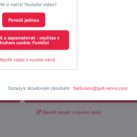
ete si načíst Youtube video?
Povolit jednou
it a zapamatovat - souhlas s
druhem cookie: Funkční
tevřít video v novém okně
Externí obsah je blokován Volbami soukromí
Přejete si načíst externí obsah?
Dotazy k skladovým zásobám:
fakturace@pet-servis.com
 jednou
Povolit a zapamatovat - souhlas s druhem cookie:
Otevřít obsah v novém okně