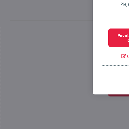
Přej
Povol
O
Povolit