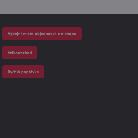
Výdejní místo objednávek z e-shopu
Velkoobchod
Rychlá poptávka