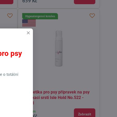
659 Kč
Hypoalergenní krmivo
pro psy
e o totální
then
Kosmetika pro psy přípravek na psy
pro fixaci srsti Isle Hold No.522 -
250ml
Skladem
brazit
Zobrazit
696 Kč