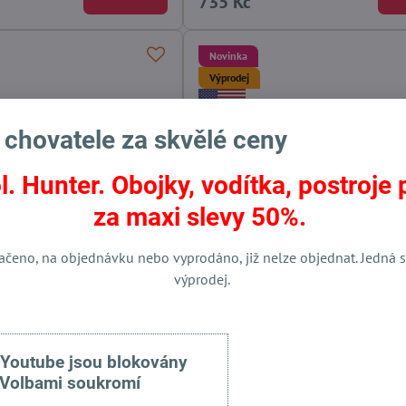
735 Kč
Novinka
Výprodej
 chovatele za skvělé ceny
l. Hunter. Obojky, vodítka, postroje 
za maxi slevy 50%.
ačeno, na objednávku nebo vyprodáno, již nelze objednat. Jedná s
výprodej.
o psy narovnání srsti u
Kondicionér pro psa Isle Streng
aighten No.527
No.524
(527-200)
 Youtube jsou blokovány
Volbami soukromí
Skladem
Do košíku
Zo
od 696 Kč