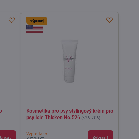
Výprodej
o
Kosmetika pro psy stylingový krém pro
psy Isle Thicken No.526
(526-206)
Vyprodáno
brazit
Zobrazit