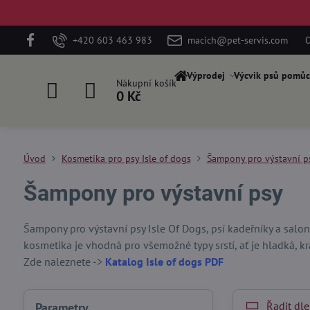
+420 603 463 983
macich@pet-servis.com
O
Výprodej
Výcvik psů pomůc
Nákupní košík
0 Kč
Úvod
Kosmetika pro psy Isle of dogs
Šampony pro výstavní p
Šampony pro výstavní psy
Šampony pro výstavní psy Isle Of Dogs, psí kadeřníky a salon
kosmetika je vhodná pro všemožné typy srstí, ať je hladká, kr
Zde naleznete ->
Katalog Isle of dogs PDF
Řadit dle
Parametry