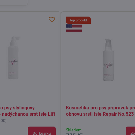
Top produkt
o psy stylingový
Kosmetika pro psy přípravek pr
 nadýchanou srst Isle Lift
obnovu srsti Isle Repair No.523
200)
Skladem
Do košíku
Zo