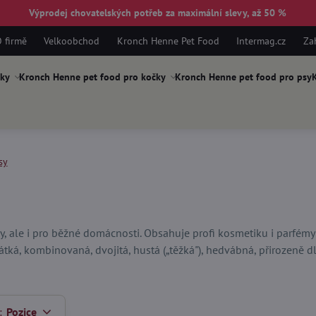
Výprodej chovatelských potřeb za maximální slevy, až 50 %
 firmě
Velkoobchod
Kronch Henne Pet Food
Intermag.cz
Za
ky
Kronch Henne pet food pro kočky
Kronch Henne pet food pro psy
K
sy
y, ale i pro běžné domácnosti. Obsahuje profi kosmetiku i parfém
átká, kombinovaná, dvojitá, hustá („těžká"), hedvábná, přirozeně dlo
:
Pozice