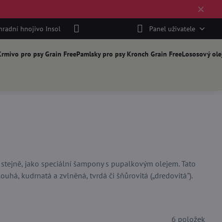
✕
hradní hnojivo Insol
Panel uživatele
rmivo pro psy Grain Free
Pamlsky pro psy Kronch Grain Free
Lososový ole
y stejně, jako speciální šampony s pupalkovým olejem. Tato
uhá, kudrnatá a zvlněná, tvrdá či šňůrovitá („dredovitá").
6
položek