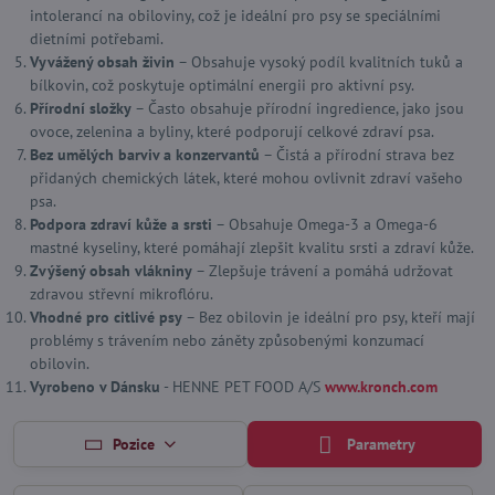
intolerancí na obiloviny, což je ideální pro psy se speciálními
dietními potřebami.
Vyvážený obsah živin
– Obsahuje vysoký podíl kvalitních tuků a
bílkovin, což poskytuje optimální energii pro aktivní psy.
Přírodní složky
– Často obsahuje přírodní ingredience, jako jsou
ovoce, zelenina a byliny, které podporují celkové zdraví psa.
Bez umělých barviv a konzervantů
– Čistá a přírodní strava bez
přidaných chemických látek, které mohou ovlivnit zdraví vašeho
psa.
Podpora zdraví kůže a srsti
– Obsahuje Omega-3 a Omega-6
mastné kyseliny, které pomáhají zlepšit kvalitu srsti a zdraví kůže.
Zvýšený obsah vlákniny
– Zlepšuje trávení a pomáhá udržovat
zdravou střevní mikroflóru.
Vhodné pro citlivé psy
– Bez obilovin je ideální pro psy, kteří mají
problémy s trávením nebo záněty způsobenými konzumací
obilovin.
Vyrobeno v Dánsku
- HENNE PET FOOD A/S
www.kronch.com
Pozice
Parametry