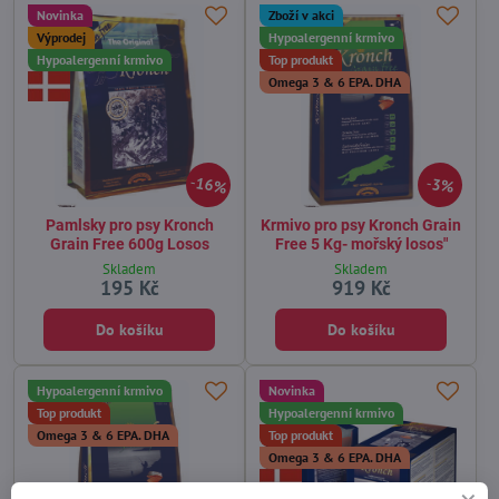
Novinka
Zboží v akci
Výprodej
Hypoalergenní krmivo
Hypoalergenní krmivo
Top produkt
Omega 3 & 6 EPA. DHA
16%
3%
Pamlsky pro psy Kronch
Krmivo pro psy Kronch Grain
Grain Free 600g Losos
Free 5 Kg- mořský losos"
Skladem
Skladem
195 Kč
919 Kč
Do košíku
Do košíku
Hypoalergenní krmivo
Novinka
Top produkt
Hypoalergenní krmivo
Omega 3 & 6 EPA. DHA
Top produkt
Omega 3 & 6 EPA. DHA