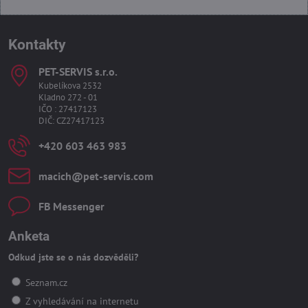
Kontakty
PET-SERVIS s​.r​.o​.
Kubelíkova 2532
Kladno 272 - 01
IČO : 27417123
DIČ: CZ27417123
+420 603 463 983
macich​@pet-servis​.com
FB Messenger
Anketa
Odkud jste se o nás dozvěděli?
Seznam.cz
Z vyhledávání na internetu