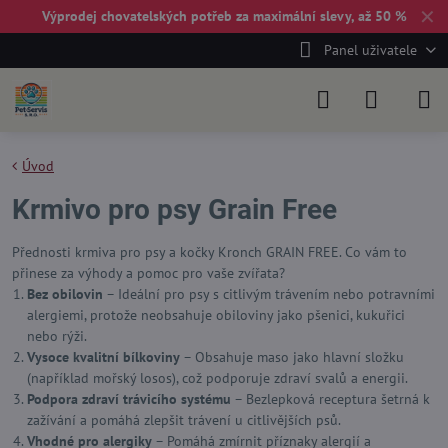
✕
Výprodej chovatelských potřeb za maximální slevy, až 50 %
Panel uživatele
Úvod
Krmivo pro psy Grain Free
Přednosti krmiva pro psy a kočky Kronch GRAIN FREE. Co vám to
přinese za výhody a pomoc pro vaše zvířata?
Bez obilovin
– Ideální pro psy s citlivým trávením nebo potravními
alergiemi, protože neobsahuje obiloviny jako pšenici, kukuřici
nebo rýži.
Vysoce kvalitní bílkoviny
– Obsahuje maso jako hlavní složku
(například mořský losos), což podporuje zdraví svalů a energii.
Podpora zdraví trávicího systému
– Bezlepková receptura šetrná k
zažívání a pomáhá zlepšit trávení u citlivějších psů.
Vhodné pro alergiky
– Pomáhá zmírnit příznaky alergií a