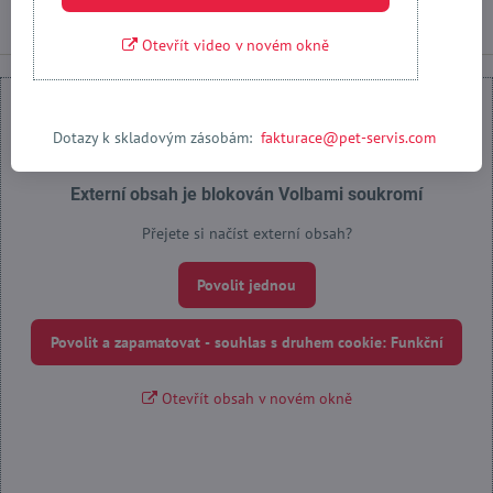
Otevřít video v novém okně
Dotazy k skladovým zásobám:
fakturace@pet-servis.com
Externí obsah je blokován Volbami soukromí
Přejete si načíst externí obsah?
Povolit jednou
Povolit a zapamatovat - souhlas s druhem cookie: Funkční
Otevřít obsah v novém okně