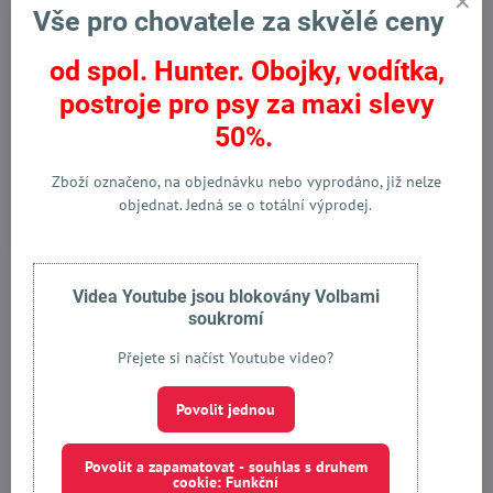
Vše pro chovatele za skvělé ceny
3%
od spol. Hunter. Obojky, vodítka,
postroje pro psy za maxi slevy
Krmivo pro psy Kronch Grain
Kronch LakseMousse Grain
Free 13,5 Kg- mořský losos"
Free, Salmon 95% 6 x 100g
50%.
bez obilí
pro psy a kočky
Skladem
Skladem
1690 Kč
406 Kč
Zboží označeno, na objednávku nebo vyprodáno, již nelze
objednat. Jedná se o totální výprodej.
Do košíku
Do košíku
Potřebujete pomoct s výběrem?
Videa Youtube jsou blokovány Volbami
soukromí
Kontaktujte nás:
Přejete si načíst Youtube video?
+420 603 463 983
Povolit jednou
macich​@pet-servis​.com
Povolit a zapamatovat - souhlas s druhem
Messenger
cookie: Funkční