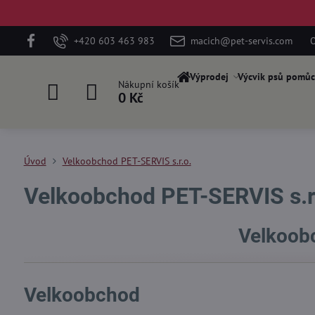
+420 603 463 983
macich@pet-servis.com
O
Výprodej
Výcvik psů pomůc
Nákupní košík
0 Kč
Úvod
Velkoobchod PET-SERVIS s.r.o.
Velkoobchod PET-SERVIS s.r
Velkoobc
Velkoobchod