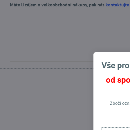
Máte li zájem o velkoobchodní nákupy, pak nás
kontaktujte
Vše pro
od spo
Zboží ozn