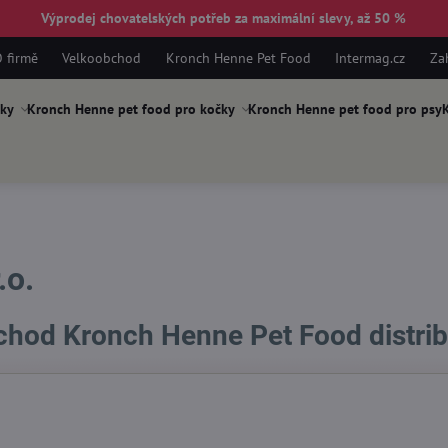
Výprodej chovatelských potřeb za maximální slevy, až 50 %
 firmě
Velkoobchod
Kronch Henne Pet Food
Intermag.cz
Za
ky
Kronch Henne pet food pro kočky
Kronch Henne pet food pro psy
K
.o.
hod Kronch Henne Pet Food distri