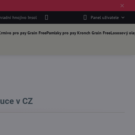
✕
hradní hnojivo Insol
Panel uživatele
rmivo pro psy Grain Free
Pamlsky pro psy Kronch Grain Free
Lososový ole
buce v CZ