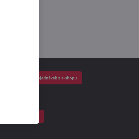
 Funkční
Výdejní místo objednávek z e-shopu
Velkoobchod
Rychlá poptávka