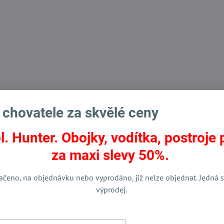
 chovatele za skvělé ceny
l. Hunter. Obojky, vodítka, postroje 
za maxi slevy 50%.
ačeno, na objednávku nebo vyprodáno, již nelze objednat. Jedná s
Externí obsah je blokován Volbami soukromí
výprodej.
Přejete si načíst externí obsah?