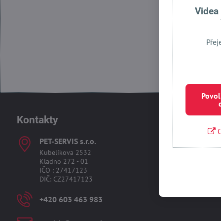
Povolit
Videa
Přej
Povol
Kontakty
O
PET-SERVIS s​.r​.o​.
Kubelíkova 2532
Kladno 272 - 01
IČO : 27417123
DIČ: CZ27417123
+420 603 463 983