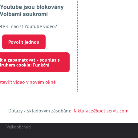
 jednou
Povolit a zapamatovat - souhlas s druhem cookie:
 Youtube jsou blokovány
Volbami soukromí
Otevřít obsah v novém okně
ete si načíst Youtube video?
Povolit jednou
it a zapamatovat - souhlas s
druhem cookie: Funkční
Vše k nákupu
tevřít video v novém okně
Obchodní podmínky
Dodací podmínky
Reklamační podmínky
Způsob dopravy
Dotazy k skladovým zásobám:
fakturace@pet-servis.com
Intermag produkty
Winsect Eco hnojivo
Velkoobchod