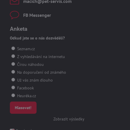
macich​@pet-servis​.com
FB Messenger
Anketa
Odkud jste se o nás dozvěděli?
Seznam.cz
Z vyhledávání na internetu
Čirou náhodou
Na doporučení od známého
Už vás znám dlouho
Facebook
Heuréka.cz
Hlasovat!
Zobrazit výsledky