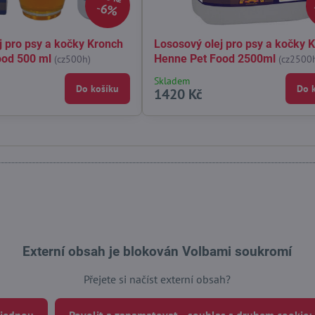
6%
j pro psy a kočky Kronch
Lososový olej pro psy a kočky 
ood 500 ml
Henne Pet Food 2500ml
(cz500h)
(cz2500
Skladem
Do košíku
Do 
1420 Kč
Externí obsah je blokován Volbami soukromí
Přejete si načíst externí obsah?
 jednou
Povolit a zapamatovat - souhlas s druhem cookie: