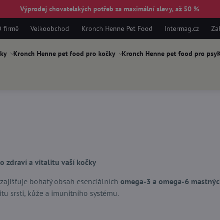
Výprodej chovatelských potřeb za maximální slevy, až 50 %
 firmě
Velkoobchod
Kronch Henne Pet Food
Intermag.cz
Za
ky
Kronch Henne pet food pro kočky
Kronch Henne pet food pro psy
K
zdraví a vitalitu vaší kočky
zajišťuje bohatý obsah esenciálních
omega-3 a omega-6 mastných
itu srsti, kůže a imunitního systému.