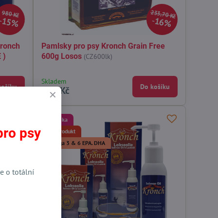
233,70 Kč
980 Kč
15%
16%
Kronch
Pamlsky pro psy Kronch Grain Free
 )
600g Losos
(CZ600lk)
Skladem
košíku
Do košíku
195 Kč
Novinka
pro psy
Top produkt
Omega 3 & 6 EPA. DHA
e o totální