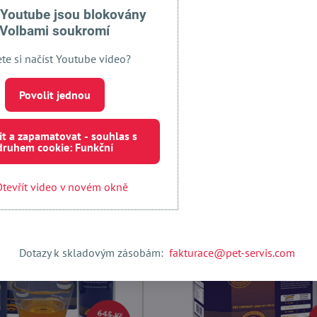
 Youtube jsou blokovány
Volbami soukromí
ete si načíst Youtube video?
j Kronch Henne Pet Food
Lososový olej Kronch Henne Pe
konopím 250ml
SalmonCA s konopím 500ml
(cz
Povolit jednou
Skladem
Zobrazit
Do 
670 Kč
it a zapamatovat - souhlas s
druhem cookie: Funkční
Novinka
Zboží v akci
tevřít video v novém okně
PA. DHA
Top produkt
Omega 3 & 6 EPA. DHA
Dotazy k skladovým zásobám:
fakturace@pet-servis.com
645 Kč