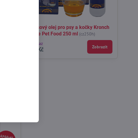
t Food
Lososový olej pro psy a kočky Kronch
Henne Pet Food 250 ml
800500)
(cz250h)
Na dotaz
košíku
Zobrazit
367 Kč
1750 Kč