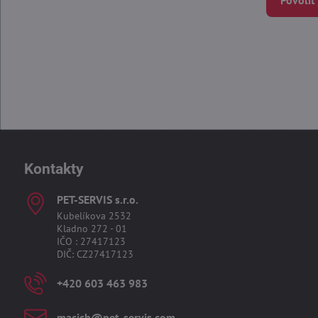
Kontakty
PET-SERVIS s​.r​.o​.
Kubelíkova 2532
Kladno 272 - 01
IČO : 27417123
DIČ: CZ27417123
+420 603 463 983
macich​@pet-servis​.com