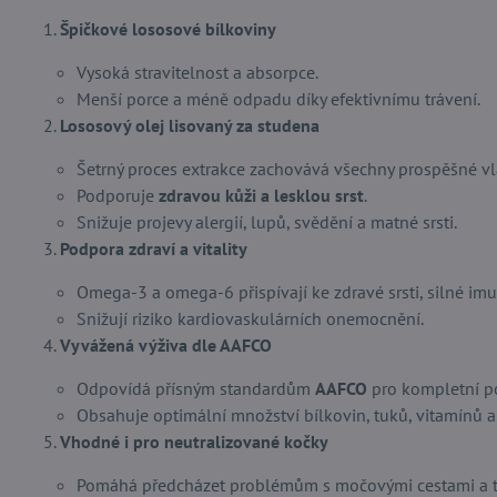
Špičkové lososové bílkoviny
Vysoká stravitelnost a absorpce.
Menší porce a méně odpadu díky efektivnímu trávení.
Lososový olej lisovaný za studena
Šetrný proces extrakce zachovává všechny prospěšné vla
Podporuje
zdravou kůži a lesklou srst
.
Snižuje projevy alergií, lupů, svědění a matné srsti.
Podpora zdraví a vitality
Omega-3 a omega-6 přispívají ke zdravé srsti, silné imu
Snižují riziko kardiovaskulárních onemocnění.
Vyvážená výživa dle AAFCO
Odpovídá přísným standardům
AAFCO
pro kompletní po
Obsahuje optimální množství bílkovin, tuků, vitamínů a
Vhodné i pro neutralizované kočky
Pomáhá předcházet problémům s močovými cestami a t