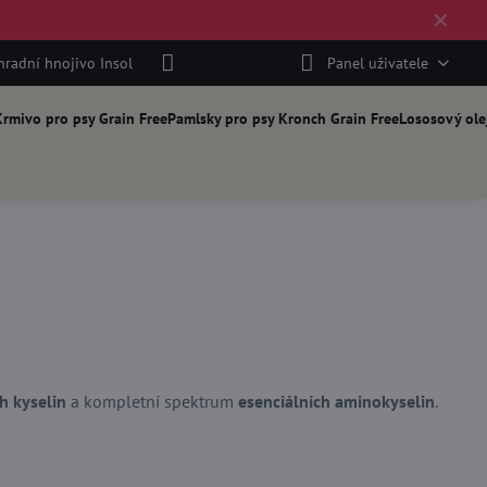
✕
hradní hnojivo Insol
Panel uživatele
rmivo pro psy Grain Free
Pamlsky pro psy Kronch Grain Free
Lososový ole
 kyselin
a kompletní spektrum
esenciálních aminokyselin
.