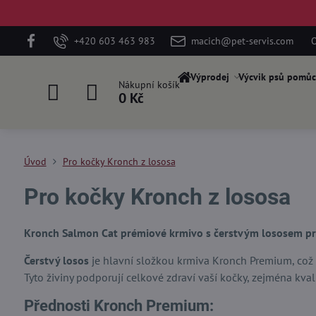
+420 603 463 983
macich@pet-servis.com
O
Výprodej
Výcvik psů pomůc
Nákupní košík
0 Kč
Úvod
Pro kočky Kronch z lososa
Pro kočky Kronch z lososa
Kronch Salmon Cat prémiové krmivo s čerstvým lososem pro 
Čerstvý losos
je hlavní složkou krmiva Kronch Premium, což 
Tyto živiny podporují celkové zdraví vaší kočky, zejména kval
Přednosti Kronch Premium: