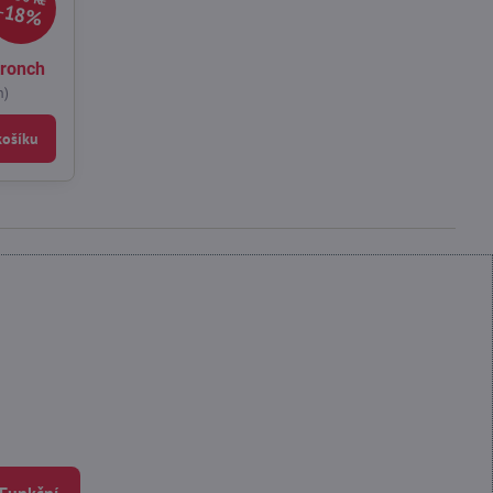
18%
Kronch
h)
košíku
 Funkční