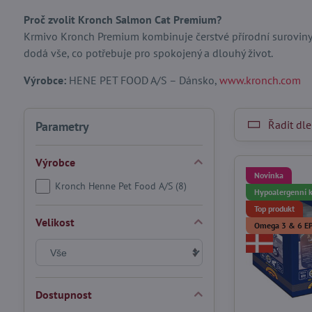
Proč zvolit Kronch Salmon Cat Premium?
Krmivo Kronch Premium kombinuje čerstvé přírodní suroviny, 
dodá vše, co potřebuje pro spokojený a dlouhý život.
Výrobce:
HENE PET FOOD A/S – Dánsko,
www.kronch.com
Řadit dle
Parametry
Výrobce
Novinka
Kronch Henne Pet Food A/S (8)
Hypoalergenní 
Top produkt
Velikost
Omega 3 & 6 E
Dostupnost