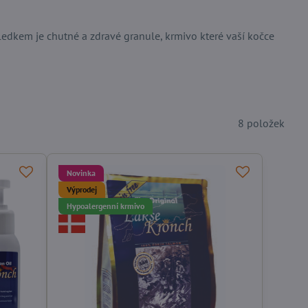
edkem je chutné a zdravé granule, krmivo které vaší kočce
8
položek
Novinka
Výprodej
Hypoalergenní krmivo