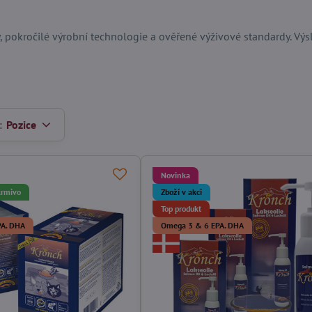
pokročilé výrobní technologie a ověřené výživové standardy. Výsl
:
Pozice
Novinka
krmivo
Zboží v akci
Top produkt
PA. DHA
Omega 3 & 6 EPA. DHA