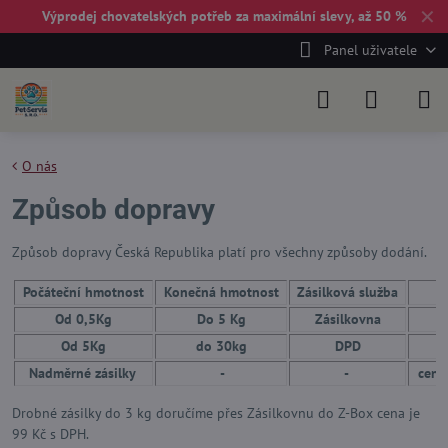
✕
Výprodej chovatelských potřeb za maximální slevy, až 50 %
Panel uživatele
O nás
Způsob dopravy
Způsob dopravy Česká Republika platí pro všechny způsoby dodání.
Počáteční hmotnost
Konečná hmotnost
Zásilková služba
č
Od 0,5Kg
Do 5 Kg
Zásilkovna
Od 5Kg
do 30kg
DPD
Nadměrné zásilky
-
-
cena
Drobné zásilky do 3 kg doručíme přes Zásilkovnu do Z-Box cena je
99 Kč s DPH.