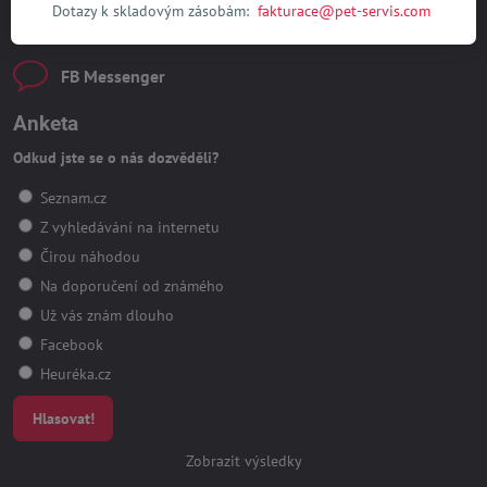
Dotazy k skladovým zásobám:
fakturace@pet-servis.com
macich​@pet-servis​.com
FB Messenger
Anketa
Odkud jste se o nás dozvěděli?
Seznam.cz
Z vyhledávání na internetu
Čirou náhodou
Na doporučení od známého
Už vás znám dlouho
Facebook
Heuréka.cz
Hlasovat!
Zobrazit výsledky