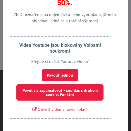
50%.
Povolit jednou
Zboží označeno, na objednávku nebo vyprodáno, již nelze
objednat. Jedná se o totální výprodej.
Povolit a zapamatovat - souhlas s druhem cookie: Funkční
Otevřít obsah v novém okně
Videa Youtube jsou blokovány Volbami
soukromí
Přejete si načíst Youtube video?
Povolit jednou
Kontakty
Povolit a zapamatovat - souhlas s druhem
PET-SERVIS s​.r​.o​.
cookie: Funkční
Kubelíkova 2532
Kladno 272 - 01
Otevřít video v novém okně
IČO : 27417123
DIČ: CZ27417123
+420 603 463 983