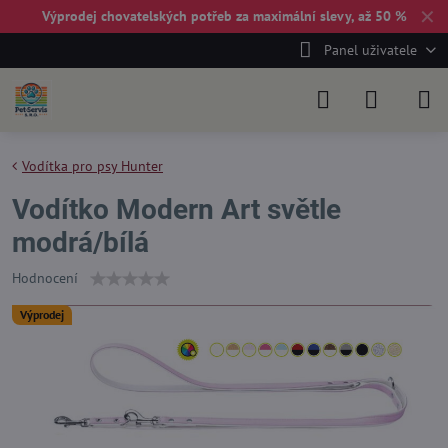
✕
Výprodej chovatelských potřeb za maximální slevy, až 50 %
Panel uživatele
Vodítka pro psy Hunter
Vodítko Modern Art světle
modrá/bílá
Hodnocení
Výprodej