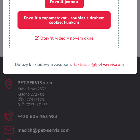
Povolit jednou
Povolit a zapamatovat - souhlas s druhem cookie: Funkční
Povolit a zapamatovat - souhlas s druhem
cookie: Funkční
Otevřít obsah v novém okně
Otevřít video v novém okně
Dotazy k skladovým zásobám:
fakturace@pet-servis.com
Kontakty
PET-SERVIS s​.r​.o​.
Kubelíkova 2532
Kladno 272 - 01
IČO : 27417123
DIČ: CZ27417123
+420 603 463 983
macich​@pet-servis​.com