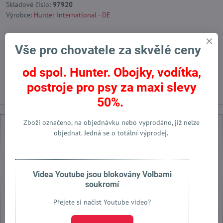
Skladové číslo:
97920
Výrobce:
Hunter International - DE
Vše pro chovatele za skvělé ceny
Facebook
Twitter
Bluesky
Pinterest
Reddit
LinkedIn
WhatsApp
E-
mail
od spol. Hunter. Obojky, vodítka,
Předchozí produkt
Následující produkt
postroje pro psy za maxi slevy
50%.
Zboží označeno, na objednávku nebo vyprodáno, již nelze
objednat. Jedná se o totální výprodej.
Externí obsah je blokován Volbami soukromí
Videa Youtube jsou blokovány Volbami
soukromí
Přejete si načíst externí obsah?
Přejete si načíst Youtube video?
Povolit jednou