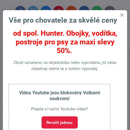
Facebook
Twitter
Bluesky
Pinterest
Reddit
LinkedIn
WhatsApp
E-
mail
Vše pro chovatele za skvělé ceny
Předchozí produkt
Následující produkt
od spol. Hunter. Obojky, vodítka,
postroje pro psy za maxi slevy
50%.
Zboží označeno, na objednávku nebo vyprodáno, již nelze
objednat. Jedná se o totální výprodej.
Externí obsah je blokován Volbami soukromí
Přejete si načíst externí obsah?
Videa Youtube jsou blokovány Volbami
soukromí
Povolit jednou
Přejete si načíst Youtube video?
Povolit a zapamatovat - souhlas s druhem cookie: Funkční
Povolit jednou