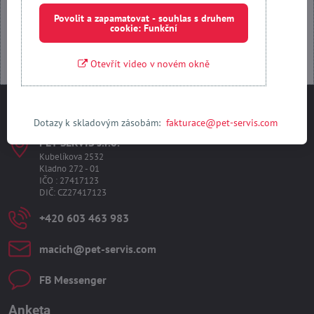
Otevřít obsah v novém okně
Povolit a zapamatovat - souhlas s druhem
cookie: Funkční
Otevřít video v novém okně
Kontakty
Dotazy k skladovým zásobám:
fakturace@pet-servis.com
PET-SERVIS s​.r​.o​.
Kubelíkova 2532
Kladno 272 - 01
IČO : 27417123
DIČ: CZ27417123
+420 603 463 983
macich​@pet-servis​.com
FB Messenger
Anketa