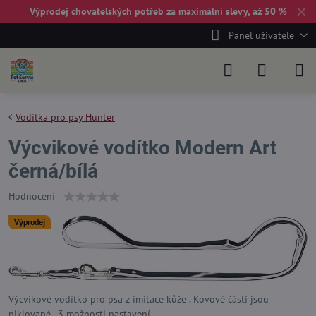
✕
Výprodej chovatelských potřeb za maximální slevy, až 50 %
Panel uživatele
Vodítka pro psy Hunter
Výcvikové vodítko Modern Art
černá/bílá
Hodnocení
Výprodej
Výcvikové vodítko pro psa z imitace kůže . Kovové části jsou
niklované . 3 možnosti nastavení.