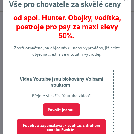
Vše pro chovatele za skvělé ceny
od spol. Hunter. Obojky, vodítka,
postroje pro psy za maxi slevy
50%.
Zboží označeno, na objednávku nebo vyprodáno, již nelze
Externí obsah je blokován Volbami soukromí
objednat. Jedná se o totální výprodej.
Přejete si načíst externí obsah?
Povolit jednou
Videa Youtube jsou blokovány Volbami
soukromí
Povolit a zapamatovat - souhlas s druhem cookie: Funkční
Přejete si načíst Youtube video?
Otevřít obsah v novém okně
Povolit jednou
Povolit a zapamatovat - souhlas s druhem
cookie: Funkční