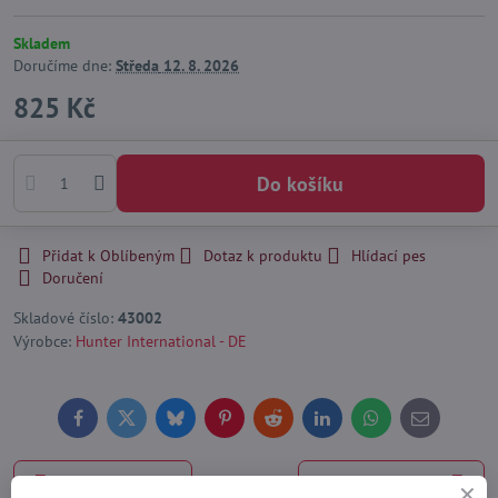
Skladem
Doručíme dne:
Středa
12. 8. 2026
825 Kč
Do košíku
Přidat k Oblíbeným
Dotaz k produktu
Hlídací pes
Doručení
Skladové číslo:
43002
Výrobce:
Hunter International - DE
Facebook
Twitter
Bluesky
Pinterest
Reddit
LinkedIn
WhatsApp
E-
mail
Předchozí produkt
Následující produkt