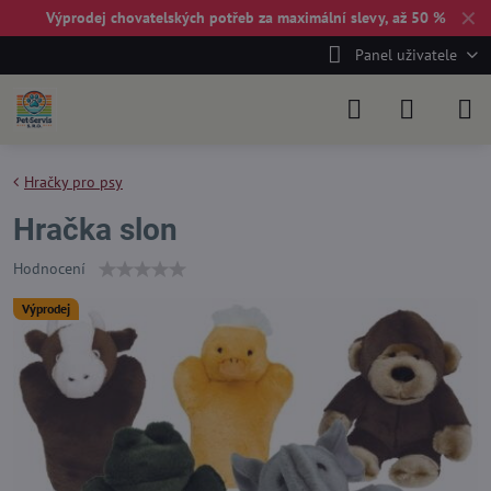
✕
Výprodej chovatelských potřeb za maximální slevy, až 50 %
Panel uživatele
Hračky pro psy
Hračka slon
Hodnocení
Výprodej