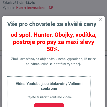
Skladové číslo:
42146
Výrobce:
Hunter International - DE
Vše pro chovatele za skvělé ceny
Facebook
Twitter
Bluesky
Pinterest
Reddit
LinkedIn
WhatsApp
E-
mail
od spol. Hunter. Obojky, vodítka,
Předchozí produkt
Následující produkt
postroje pro psy za maxi slevy
50%.
Zboží označeno, na objednávku nebo vyprodáno, již nelze
objednat. Jedná se o totální výprodej.
Externí obsah je blokován Volbami soukromí
Videa Youtube jsou blokovány Volbami
soukromí
Přejete si načíst externí obsah?
Přejete si načíst Youtube video?
Povolit jednou