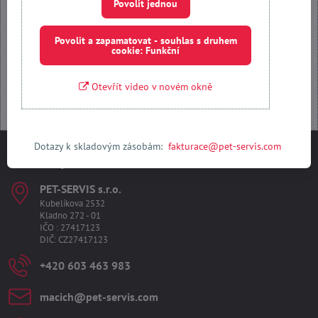
Povolit jednou
Povolit a zapamatovat - souhlas s druhem cookie: Funkční
Povolit a zapamatovat - souhlas s druhem
cookie: Funkční
Otevřít obsah v novém okně
Otevřít video v novém okně
Dotazy k skladovým zásobám:
fakturace@pet-servis.com
Kontakty
PET-SERVIS s​.r​.o​.
Kubelíkova 2532
Kladno 272 - 01
IČO : 27417123
DIČ: CZ27417123
+420 603 463 983
macich​@pet-servis​.com