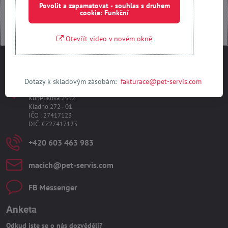
Povolit a zapamatovat - souhlas s druhem
cookie: Funkční
Otevřít video v novém okně
Kontakty
Dotazy k skladovým zásobám:
fakturace@pet-servis.com
PET-SERVIS s​.r​.o​.
Kubelíkova 2532
Kladno 272 - 01
IČO : 27417123
DIČ: CZ27417123
+420 603 463 983
macich​@pet-servis​.com
FB Messenger
Anketa
Odkud jste se o nás dozvěděli?