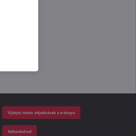
 Funkční
Výdejní místo objednávek z e-shopu
Velkoobchod