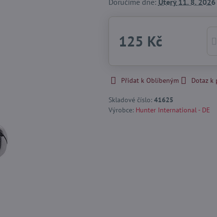
Doručíme dne:
Úterý
11. 8. 2026
125 Kč
Přidat k Oblíbeným
Dotaz k
Skladové číslo:
41625
Výrobce:
Hunter International - DE