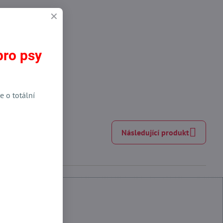
pro psy
e o totální
Následující produkt