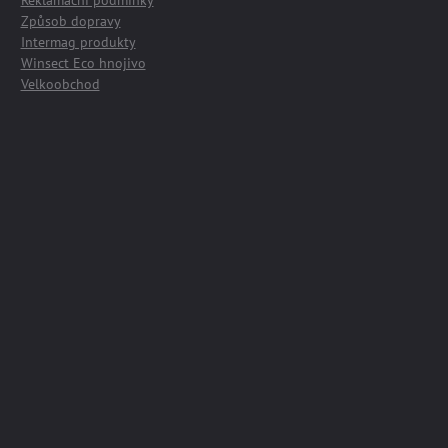
Reklamační podmínky
Způsob dopravy
Intermag produkty
Winsect Eco hnojivo
Velkoobchod