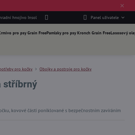
✕
hradní hnojivo Insol
Panel uživatele
rmivo pro psy Grain Free
Pamlsky pro psy Kronch Grain Free
Lososový ole
potřeby pro kočky
Obojky a postroje pro kočky
 stříbrný
očku, kovové části poniklované s bezpečnostním zavíráním