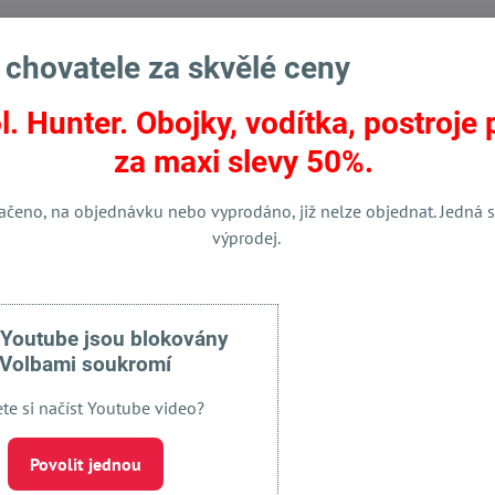
 chovatele za skvělé ceny
l. Hunter. Obojky, vodítka, postroje 
za maxi slevy 50%.
ačeno, na objednávku nebo vyprodáno, již nelze objednat. Jedná s
Facebook
Twitter
Bluesky
Pinterest
Reddit
LinkedIn
WhatsApp
E-
výprodej.
mail
 Youtube jsou blokovány
Volbami soukromí
ete si načíst Youtube video?
Povolit jednou