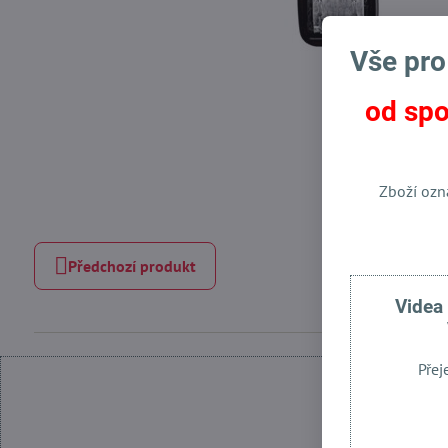
Vše pro
od spo
Zboží ozn
Předchozí produkt
Videa
Přej