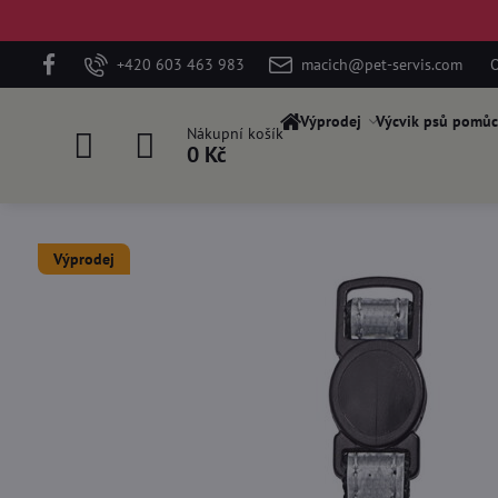
+420 603 463 983
macich@pet-servis.com
O
Výprodej
Výcvik psů pomůc
Nákupní košík
0 Kč
Výprodej