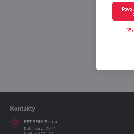
Povol
O
Povolit
Kontakty
PET-SERVIS s​.r​.o​.
Kubelíkova 2532
Kladno 272 - 01