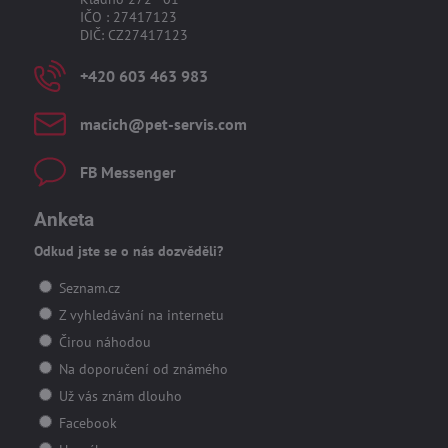
IČO : 27417123
DIČ: CZ27417123
+420 603 463 983
macich​@pet-servis​.com
FB Messenger
Anketa
Odkud jste se o nás dozvěděli?
Seznam.cz
Z vyhledávání na internetu
Čirou náhodou
Na doporučení od známého
Už vás znám dlouho
Facebook