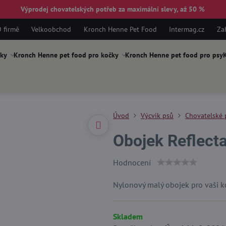
Výprodej chovatelských potřeb za maximální slevy, až 50 %
 firmě
Velkoobchod
Kronch Henne Pet Food
Intermag.cz
Za
ky
Kronch Henne pet food pro kočky
Kronch Henne pet food pro psy
K
Úvod
Výcvik psů
Chovatelské 
Obojek Reflecta
Hodnocení
Nylonový malý obojek pro vaši k
Skladem