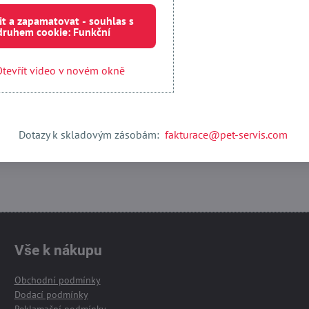
it a zapamatovat - souhlas s
Externí obsah je blokován Volbami soukromí
druhem cookie: Funkční
Přejete si načíst externí obsah?
tevřít video v novém okně
 jednou
Povolit a zapamatovat - souhlas s druhem cookie:
Otevřít obsah v novém okně
Dotazy k skladovým zásobám:
fakturace@pet-servis.com
Vše k nákupu
Obchodní podmínky
Dodací podmínky