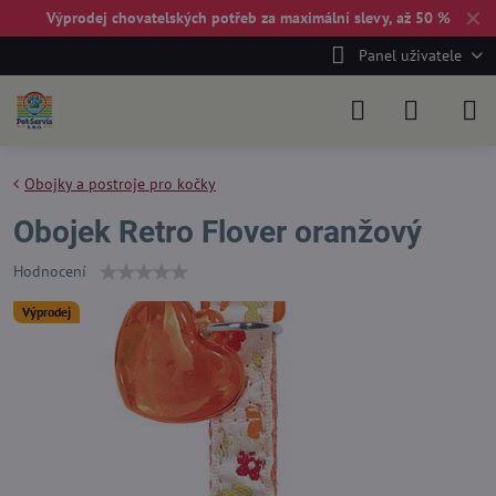
✕
Výprodej chovatelských potřeb za maximální slevy, až 50 %
Panel uživatele
Obojky a postroje pro kočky
Obojek Retro Flover oranžový
Hodnocení
Výprodej