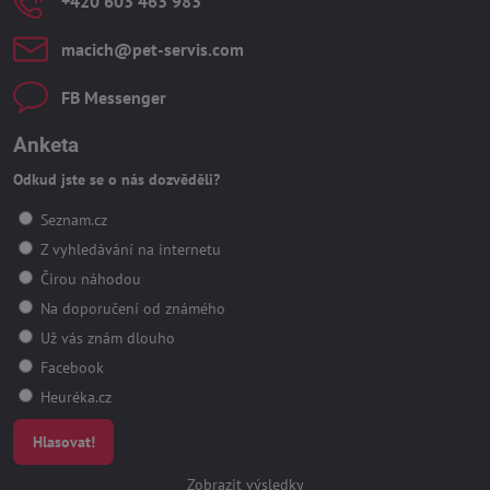
+420 603 463 983
macich​@pet-servis​.com
FB Messenger
Anketa
Odkud jste se o nás dozvěděli?
Seznam.cz
Z vyhledávání na internetu
Čirou náhodou
Na doporučení od známého
Už vás znám dlouho
Facebook
Heuréka.cz
Hlasovat!
Zobrazit výsledky