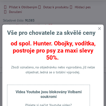
Přidat k Oblíbeným
Dotaz k produktu
Hlídací pes
Doručení
Skladové číslo:
91383
Výrobce:
Hunter International - DE
Vše pro chovatele za skvělé ceny
od spol. Hunter. Obojky, vodítka,
Facebook
Twitter
Bluesky
Pinterest
Reddit
LinkedIn
WhatsApp
E-
mail
postroje pro psy za maxi slevy
Předchozí produkt
Následující produkt
50%.
Zboží označeno, na objednávku nebo vyprodáno, již nelze
objednat. Jedná se o totální výprodej.
Videa Youtube jsou blokovány Volbami
soukromí
Externí obsah je blokován Volbami soukromí
Přejete si načíst Youtube video?