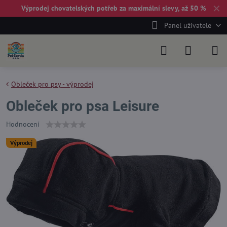
✕
Výprodej chovatelských potřeb za maximální slevy, až 50 %
Panel uživatele
Obleček pro psy - výprodej
Obleček pro psa Leisure
Hodnocení
Výprodej