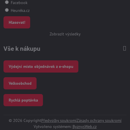
Facebook
Heuréka.cz
Hlasovat!
Zobrazit výsledky
Vše k nákupu
Výdejní místo objednávek z e-shopu
Velkoobchod
Rychlá poptávka
©
2026
Copyright
Předvolby soukromí
Zásady ochrany soukromí
Vytvořeno systémem:
ByznysWeb.cz