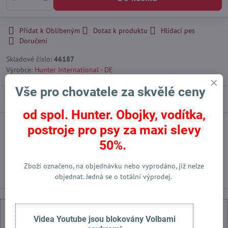
Přidat k Oblíbeným
Dotaz k produktu
Hlídací pes
Doručení
Skladové číslo:
46187
Výrobce:
Hunter International - DE
Vše pro chovatele za skvělé ceny
Popis
od spol. Hunter. Obojky, vodítka,
postroje pro psy za maxi slevy
Facebook
Twitter
Bluesky
Pinterest
Reddit
LinkedIn
WhatsApp
E-
mail
50%.
Předchozí produkt
Následující produkt
Zboží označeno, na objednávku nebo vyprodáno, již nelze
objednat. Jedná se o totální výprodej.
Videa Youtube jsou blokovány Volbami