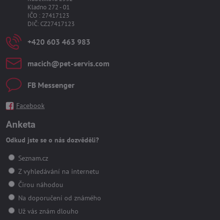
Kladno 272 - 01
IČO : 27417123
DIČ: CZ27417123
+420 603 463 983
macich​@pet-servis​.com
FB Messenger
Facebook
Anketa
Odkud jste se o nás dozvěděli?
Seznam.cz
Z vyhledávání na internetu
Čirou náhodou
Na doporučení od známého
Už vás znám dlouho