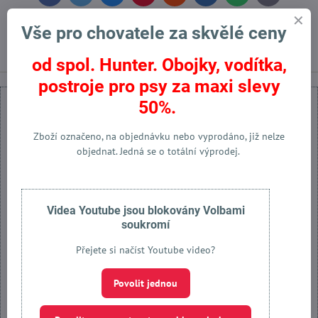
mail
Vše pro chovatele za skvělé ceny
Předchozí produkt
Následující produkt
od spol. Hunter. Obojky, vodítka,
postroje pro psy za maxi slevy
50%.
Zboží označeno, na objednávku nebo vyprodáno, již nelze
objednat. Jedná se o totální výprodej.
Externí obsah je blokován Volbami soukromí
Přejete si načíst externí obsah?
Videa Youtube jsou blokovány Volbami
Povolit jednou
soukromí
Přejete si načíst Youtube video?
Povolit a zapamatovat - souhlas s druhem cookie: Funkční
Povolit jednou
Otevřít obsah v novém okně