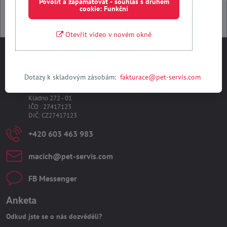
Povolit a zapamatovat - souhlas s druhem
cookie: Funkční
Otevřít video v novém okně
Kontakty
Dotazy k skladovým zásobám:
fakturace@pet-servis.com
PET-SERVIS s​.r​.o​.
Kubelíkova 2532
Kladno 272 - 01
IČO : 27417123
DIČ: CZ27417123
+420 603 463 983
macich​@pet-servis​.com
FB Messenger
Anketa
Odkud jste se o nás dozvěděli?