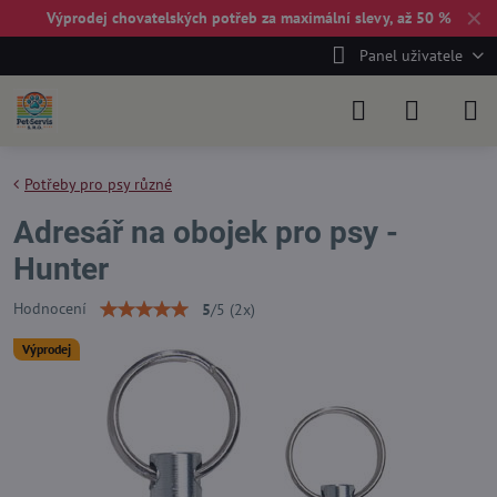
✕
Výprodej chovatelských potřeb za maximální slevy, až 50 %
Panel uživatele
Potřeby pro psy různé
Adresář na obojek pro psy -
Hunter
Hodnocení
5
/
5
(
2
x)
Výprodej