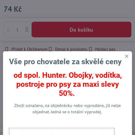
74 Kč
Do košíku
Přidat k Oblíbeným
Dotaz k produktu
Hlídací pes
Doručení
Vše pro chovatele za skvělé ceny
Skladové číslo:
91371
Výrobce:
Hunter International - DE
od spol. Hunter. Obojky, vodítka,
postroje pro psy za maxi slevy
50%.
Facebook
Twitter
Bluesky
Pinterest
Reddit
LinkedIn
WhatsApp
E-
mail
Zboží označeno, na objednávku nebo vyprodáno, již nelze
Předchozí produkt
Následující produkt
objednat. Jedná se o totální výprodej.