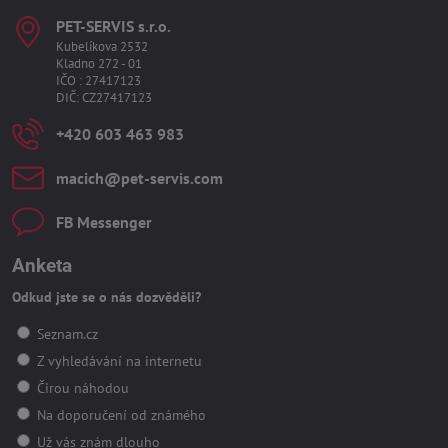
PET-SERVIS s​.r​.o​.
Kubelíkova 2532
Kladno 272 - 01
IČO : 27417123
DIČ: CZ27417123
+420 603 463 983
macich​@pet-servis​.com
FB Messenger
Anketa
Odkud jste se o nás dozvěděli?
Seznam.cz
Z vyhledávání na internetu
Čirou náhodou
Na doporučení od známého
Už vás znám dlouho