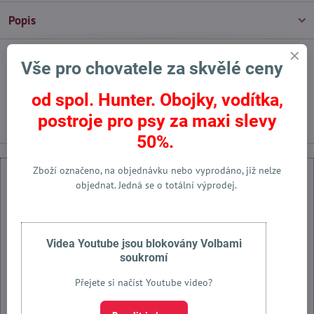
Popis
Vše pro chovatele za skvělé ceny
Facebook
Twitter
Bluesky
Pinterest
Reddit
LinkedIn
WhatsApp
E-
mail
od spol. Hunter. Obojky, vodítka,
Předchozí produkt
Následující produkt
postroje pro psy za maxi slevy
50%.
Zboží označeno, na objednávku nebo vyprodáno, již nelze
objednat. Jedná se o totální výprodej.
Externí obsah je blokován Volbami soukromí
Videa Youtube jsou blokovány Volbami
soukromí
Přejete si načíst externí obsah?
Přejete si načíst Youtube video?
Povolit jednou