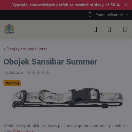
✕
Výprodej chovatelských potřeb za maximální slevy, až 50 %
Panel uživatele
Obojky pro psy Hunter
Obojek Sansibar Summer
Hodnocení
Výprodej
Velmi měkký obojek pro psa s plastovou sponou zhotovený z imitace
kůže
Čtěte více