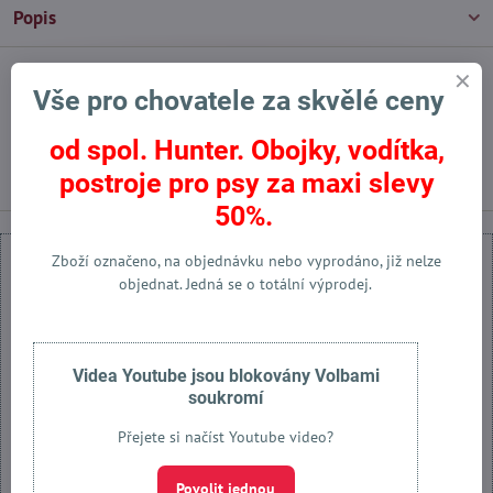
Popis
Vše pro chovatele za skvělé ceny
Facebook
Twitter
Bluesky
Pinterest
Reddit
LinkedIn
WhatsApp
E-
mail
od spol. Hunter. Obojky, vodítka,
Předchozí produkt
Následující produkt
postroje pro psy za maxi slevy
50%.
Zboží označeno, na objednávku nebo vyprodáno, již nelze
objednat. Jedná se o totální výprodej.
Externí obsah je blokován Volbami soukromí
Videa Youtube jsou blokovány Volbami
Přejete si načíst externí obsah?
soukromí
Přejete si načíst Youtube video?
Povolit jednou
Povolit jednou