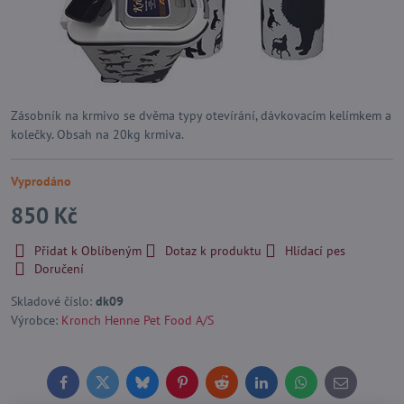
Zásobník na krmivo se dvěma typy otevírání, dávkovacím kelímkem a
kolečky. Obsah na 20kg krmiva.
Vyprodáno
850 Kč
Přidat k Oblíbeným
Dotaz k produktu
Hlídací pes
Doručení
Skladové číslo:
dk09
Výrobce:
Kronch Henne Pet Food A/S
Facebook
Twitter
Bluesky
Pinterest
Reddit
LinkedIn
WhatsApp
E-
mail