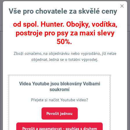
Vše pro chovatele za skvělé ceny
Předchozí produkt
Následující produkt
od spol. Hunter. Obojky, vodítka,
postroje pro psy za maxi slevy
50%.
Zboží označeno, na objednávku nebo vyprodáno, již nelze
objednat. Jedná se o totální výprodej.
Externí obsah je blokován Volbami soukromí
Přejete si načíst externí obsah?
Videa Youtube jsou blokovány Volbami
Povolit jednou
soukromí
Přejete si načíst Youtube video?
Povolit a zapamatovat - souhlas s druhem cookie: Funkční
Povolit jednou
Otevřít obsah v novém okně
Povolit a zapamatovat - souhlas s druhem