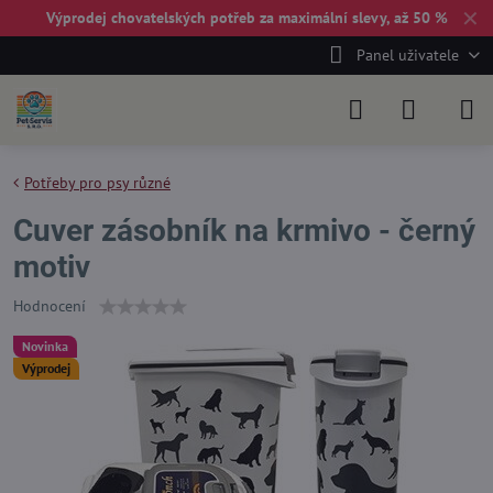
✕
Výprodej chovatelských potřeb za maximální slevy, až 50 %
Panel uživatele
Potřeby pro psy různé
Cuver zásobník na krmivo - černý
motiv
Hodnocení
Novinka
Výprodej