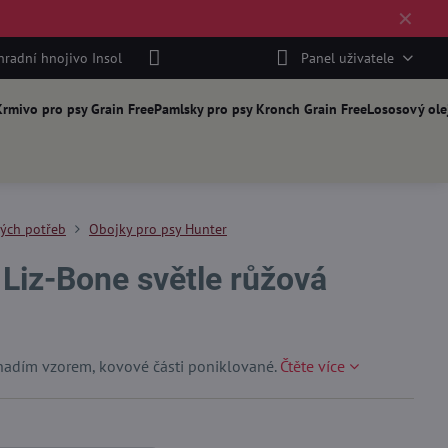
✕
hradní hnojivo Insol
Panel uživatele
rmivo pro psy Grain Free
Pamlsky pro psy Kronch Grain Free
Lososový ole
kých potřeb
Obojky pro psy Hunter
Liz-Bone světle růžová
 hadím vzorem, kovové části poniklované.
Čtěte více