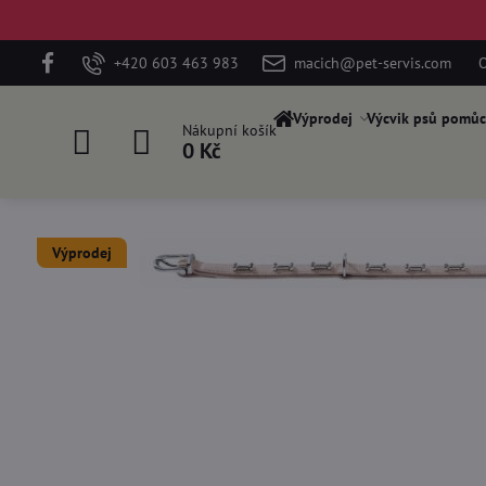
+420 603 463 983
macich@pet-servis.com
O
Výprodej
Výcvik psů pomůc
Nákupní košík
0 Kč
Výprodej