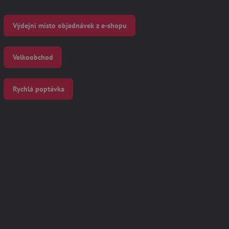
Výdejní místo objednávek z e-shopu
Velkoobchod
Rychlá poptávka