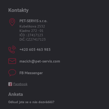
Kontakty
PET-SERVIS s​.r​.o​.
Kubelíkova 2532
Kladno 272 - 01
IČO : 27417123
DIČ: CZ27417123
+420 603 463 983
macich​@pet-servis​.com
FB Messenger
Facebook
Anketa
Odkud jste se o nás dozvěděli?