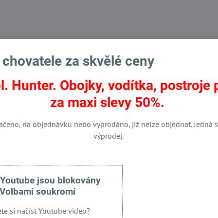
 chovatele za skvělé ceny
l. Hunter. Obojky, vodítka, postroje 
ní výprodej chovatelských potřeb
za maxi slevy 50%.
ačeno, na objednávku nebo vyprodáno, již nelze objednat. Jedná s
výprodej.
Facebook
Twitter
Bluesky
Pinterest
Reddit
LinkedIn
WhatsApp
E-
mail
 Youtube jsou blokovány
Volbami soukromí
ete si načíst Youtube video?