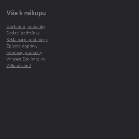
Vše k nákupu
Obchodní podmínky
Dodací podmínky
Reklamační podmínky
Způsob dopravy
Intermag produkty
Winsect Eco hnojivo
Velkoobchod