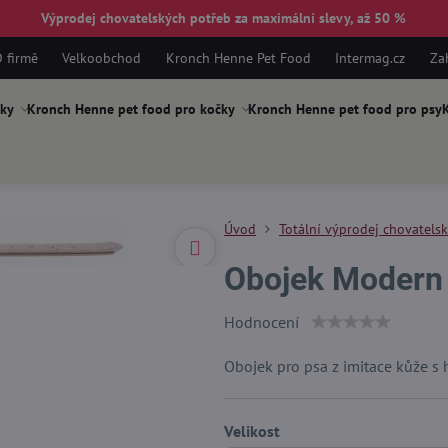
Výprodej chovatelských potřeb za maximální slevy, až 50 %
 firmě
Velkoobchod
Kronch Henne Pet Food
Intermag.cz
Za
ky
Kronch Henne pet food pro kočky
Kronch Henne pet food pro psy
K
Úvod
Totální výprodej chovatels
Obojek Modern 
Hodnocení
Obojek pro psa z imitace kůže s
Velikost