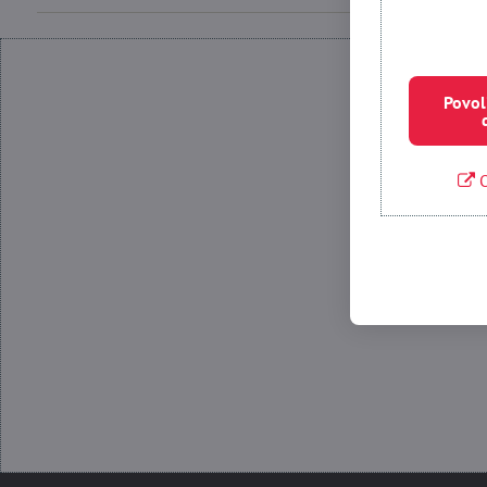
Povol
O
Povolit