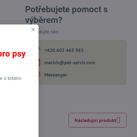
Potřebujete pomoct s
výběrem?
Kontaktujte nás:
+420 603 463 983
pro psy
macich​@pet-servis​.com
Messenger
e o totální
Následující produkt