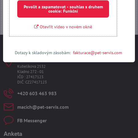
Otevřít obsah v novém okně
Povolit a zapamatovat - souhlas s druhem
cookie: Funkční
Otevřít video v novém okně
Kontakty
Dotazy k skladovým zásobám:
fakturace@pet-servis.com
PET-SERVIS s​.r​.o​.
Kubelíkova 2532
Kladno 272 - 01
IČO : 27417123
DIČ: CZ27417123
+420 603 463 983
macich​@pet-servis​.com
FB Messenger
Anketa