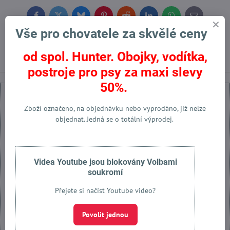
Facebook
Twitter
Bluesky
Pinterest
Reddit
LinkedIn
WhatsApp
E-
mail
Vše pro chovatele za skvělé ceny
Předchozí produkt
Následující produkt
od spol. Hunter. Obojky, vodítka,
postroje pro psy za maxi slevy
50%.
Zboží označeno, na objednávku nebo vyprodáno, již nelze
objednat. Jedná se o totální výprodej.
Externí obsah je blokován Volbami soukromí
Přejete si načíst externí obsah?
Videa Youtube jsou blokovány Volbami
soukromí
Povolit jednou
Přejete si načíst Youtube video?
Povolit a zapamatovat - souhlas s druhem cookie: Funkční
Povolit jednou