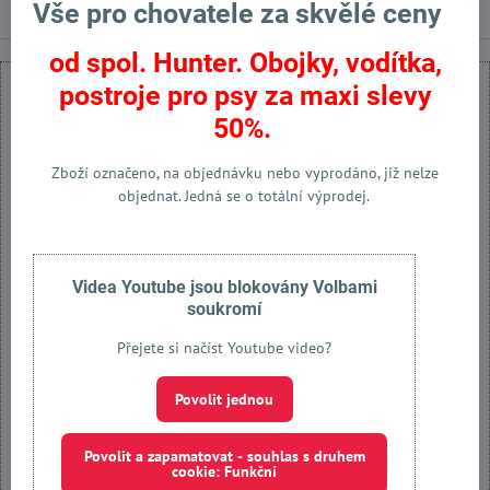
Vše pro chovatele za skvělé ceny
od spol. Hunter. Obojky, vodítka,
postroje pro psy za maxi slevy
50%.
Zboží označeno, na objednávku nebo vyprodáno, již nelze
Externí obsah je blokován Volbami soukromí
objednat. Jedná se o totální výprodej.
Přejete si načíst externí obsah?
Povolit jednou
Videa Youtube jsou blokovány Volbami
soukromí
Povolit a zapamatovat - souhlas s druhem cookie: Funkční
Přejete si načíst Youtube video?
Otevřít obsah v novém okně
Povolit jednou
Povolit a zapamatovat - souhlas s druhem
cookie: Funkční