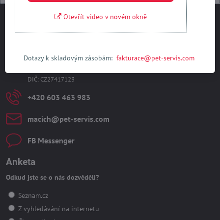
Otevřít video v novém okně
Kontakty
PET-SERVIS s​.r​.o​.
Kubelíkova 2532
Dotazy k skladovým zásobám:
fakturace@pet-servis.com
Kladno 272 - 01
IČO : 27417123
DIČ: CZ27417123
+420 603 463 983
macich​@pet-servis​.com
FB Messenger
Anketa
Odkud jste se o nás dozvěděli?
Seznam.cz
Z vyhledávání na internetu