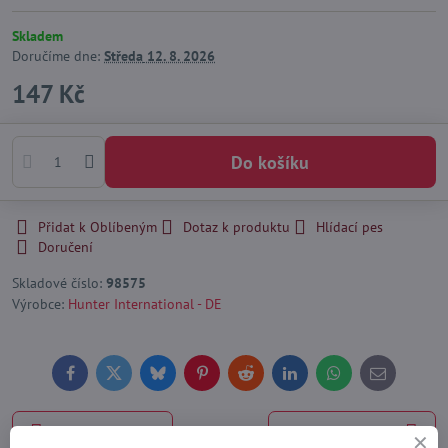
Skladem
Doručíme dne:
Středa
12. 8. 2026
147 Kč
Do košíku
Přidat k Oblíbeným
Dotaz k produktu
Hlídací pes
Doručení
Skladové číslo:
98575
Výrobce:
Hunter International - DE
Facebook
Twitter
Bluesky
Pinterest
Reddit
LinkedIn
WhatsApp
E-
mail
Předchozí produkt
Následující produkt