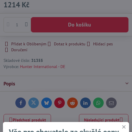
1214 Kč
Do košíku
Přidat k Oblíbeným
Dotaz k produktu
Hlídací pes
Doručení
Skladové číslo:
31355
Výrobce:
Hunter International - DE
Popis
Facebook
Twitter
Bluesky
Pinterest
Reddit
LinkedIn
WhatsApp
E-
mail
Předchozí produkt
Následující produkt