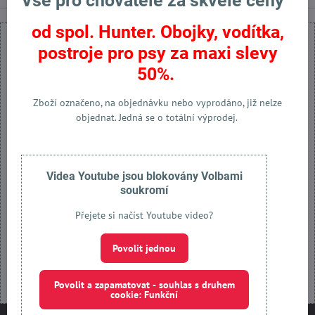
Vše pro chovatele za skvělé ceny
od spol. Hunter. Obojky, vodítka,
postroje pro psy za maxi slevy
50%.
Externí obsah je blokován Volbami soukromí
Zboží označeno, na objednávku nebo vyprodáno, již nelze
objednat. Jedná se o totální výprodej.
Přejete si načíst externí obsah?
Povolit jednou
Videa Youtube jsou blokovány Volbami
soukromí
Povolit a zapamatovat - souhlas s druhem cookie: Funkční
Přejete si načíst Youtube video?
Otevřít obsah v novém okně
Povolit jednou
Povolit a zapamatovat - souhlas s druhem
cookie: Funkční