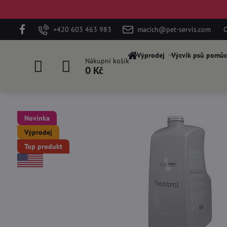
+420 603 463 983
macich@pet-servis.com
O
Výprodej
Výcvik psů pomůc
Nákupní košík
0 Kč
Novinka
Výprodej
Top produkt