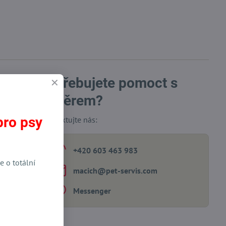
Potřebujete pomoct s
výběrem?
 potřeb
pro psy
Kontaktujte nás:
+420 603 463 983
e o totální
macich​@pet-servis​.com
Messenger