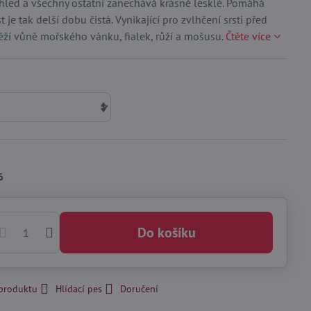
hled a všechny ostatní zanechává krásně lesklé. Pomáhá
 je tak delší dobu čistá. Vynikající pro zvlhčení srsti před
ěží vůně mořského vánku, fialek, růží a mošusu.
Čtěte více
6
Do košíku
 produktu
Hlídací pes
Doručení