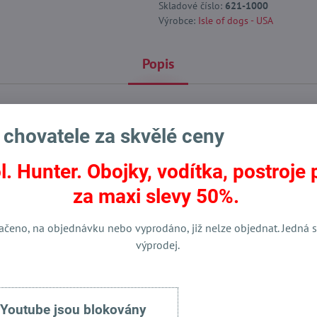
Skladové číslo:
621-1000
Výrobce:
Isle of dogs - USA
Popis
 chovatele za skvělé ceny
Stříhací salony profi kosmetika
Totální výprodej chovatelských
l. Hunter. Obojky, vodítka, postroje 
za maxi slevy 50%.
ačeno, na objednávku nebo vyprodáno, již nelze objednat. Jedná s
výprodej.
 Youtube jsou blokovány