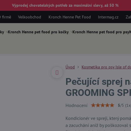
Výprodej chovatelských potřeb za maximální slevy, až 50 %
 firmě
Velkoobchod
Kronch Henne Pet Food
Intermag.cz
Za
ky
Kronch Henne pet food pro kočky
Kronch Henne pet food pro psy
K
Úvod
Kosmetika pro psy Isle of d
Pečující sprej
GROOMING SP
Hodnocení
5
/
5
(
1
x
Kondicionér ve spreji, který pom
a zacuchání aniž by poškozoval s