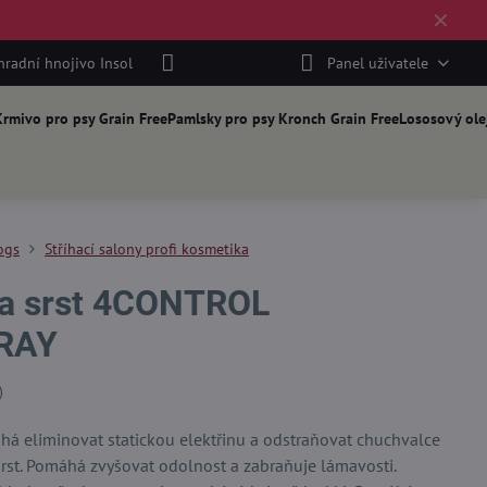
✕
hradní hnojivo Insol
Panel uživatele
rmivo pro psy Grain Free
Pamlsky pro psy Kronch Grain Free
Lososový ole
ogs
Stříhací salony profi kosmetika
 na srst 4CONTROL
RAY
)
áhá eliminovat statickou elektřinu a odstraňovat chuchvalce
rst. Pomáhá zvyšovat odolnost a zabraňuje lámavosti.