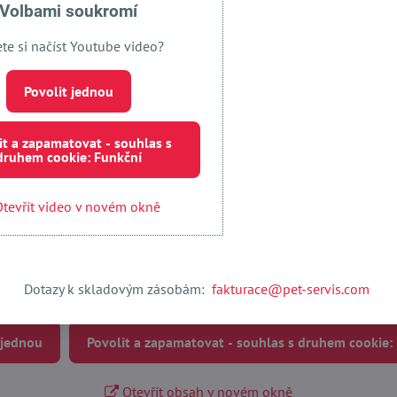
Volbami soukromí
Facebook
Twitter
Bluesky
Pinterest
Reddit
LinkedIn
WhatsApp
E-
mail
ete si načíst Youtube video?
Povolit jednou
it a zapamatovat - souhlas s
druhem cookie: Funkční
tevřít video v novém okně
Externí obsah je blokován Volbami soukromí
Dotazy k skladovým zásobám:
fakturace@pet-servis.com
Přejete si načíst externí obsah?
 jednou
Povolit a zapamatovat - souhlas s druhem cookie:
Otevřít obsah v novém okně