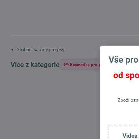
Stříhací salony pro psy
Vše pro
Více z kategorie
Kosmetika pro psy Isle of dogs
od spo
Zboží ozn
Videa