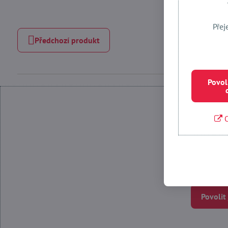
Přej
Předchozí produkt
Povol
O
Povolit