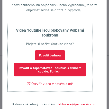
Zboží označeno, na objednávku nebo vyprodáno, již nelze
Popis
objednat. Jedná se o totální výprodej.
Facebook
Twitter
Bluesky
Pinterest
Reddit
LinkedIn
WhatsApp
E-
mail
Videa Youtube jsou blokovány Volbami
soukromí
Následující produkt
Přejete si načíst Youtube video?
Povolit jednou
Povolit a zapamatovat - souhlas s druhem
cookie: Funkční
Externí obsah je blokován Volbami soukromí
Otevřít video v novém okně
Přejete si načíst externí obsah?
Povolit jednou
Dotazy k skladovým zásobám:
fakturace@pet-servis.com