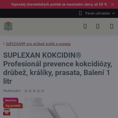
✕
Výprodej chovatelských potřeb za maximální slevy, až 50 %
Panel uživatele
SUPLEXAN® pro drůbež, králík a prasata
SUPLEXAN KOKCIDIN®
Profesionál prevence kokcidiózy,
drůbež, králíky, prasata, Balení 1
litr
Hodnocení
Novinka
Top produkt