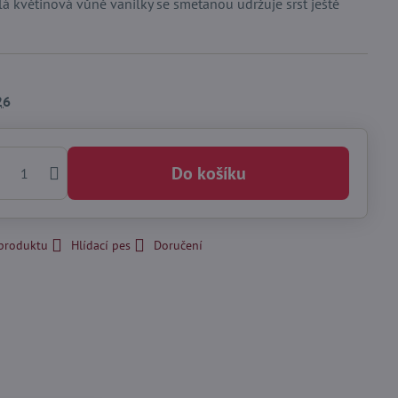
plá květinová vůně vanilky se smetanou udržuje srst ještě
26
Do košíku
 produktu
Hlídací pes
Doručení