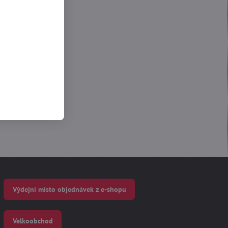
 Funkční
Výdejní místo objednávek z e-shopu
Velkoobchod