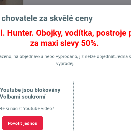
 chovatele za skvělé ceny
l. Hunter. Obojky, vodítka, postroje 
za maxi slevy 50%.
ačeno, na objednávku nebo vyprodáno, již nelze objednat. Jedná s
Facebook
Twitter
Bluesky
Pinterest
Reddit
LinkedIn
WhatsApp
E-
výprodej.
mail
 Youtube jsou blokovány
Volbami soukromí
ete si načíst Youtube video?
Povolit jednou