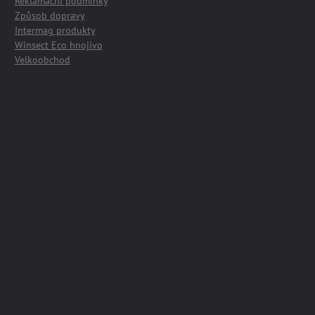
Reklamační podmínky
Způsob dopravy
Intermag produkty
Winsect Eco hnojivo
Velkoobchod