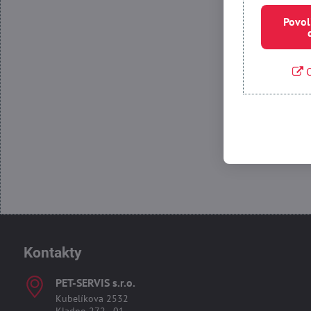
Povol
O
Povolit
Kontakty
PET-SERVIS s​.r​.o​.
Kubelíkova 2532