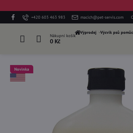
+420 603 463 983
macich@pet-servis.com
O
Výprodej
Výcvik psů pomůc
Nákupní košík
0 Kč
Novinka