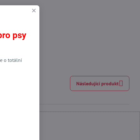
pro psy
e o totální
Následující produkt