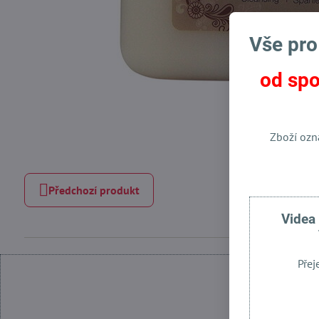
Vše pro
od spo
Zboží ozn
Předchozí produkt
Videa
Přej