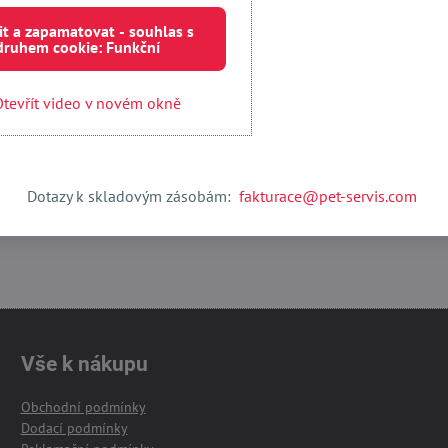
it a zapamatovat - souhlas s
Externí obsah je blokován Volbami soukromí
druhem cookie: Funkční
Přejete si načíst externí obsah?
tevřít video v novém okně
 jednou
Povolit a zapamatovat - souhlas s druhem cookie:
Otevřít obsah v novém okně
Dotazy k skladovým zásobám:
fakturace@pet-servis.com
Vše k nákupu
Obchodní podmínky
Dodací podmínky