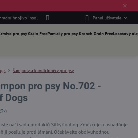
✕
hradní hnojivo Insol
Panel uživatele
rmivo pro psy Grain Free
Pamlsky pro psy Kronch Grain Free
Lososový ole
ogs
Šampony a kondicionéry pro psy
ampon pro psy No.702 -
Of Dogs
(
3
x)
uste naši sadu produktů Silky Coating. Změkčuje a usnadňuje
eň ji posiluje proti lámání. Očekávejte obdivuhodnou