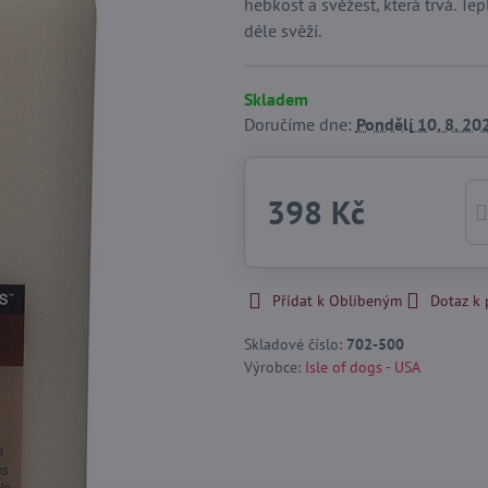
hebkost a svěžest, která trvá. Te
déle svěží.
Skladem
Doručíme dne:
Pondělí
10. 8. 20
398 Kč
Přidat k Oblíbeným
Dotaz k
Skladové číslo:
702-500
Výrobce:
Isle of dogs - USA