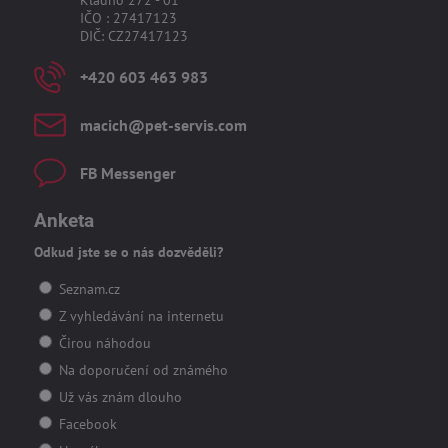
Kladno 272 - 01
IČO : 27417123
DIČ: CZ27417123
+420 603 463 983
macich​@pet-servis​.com
FB Messenger
Anketa
Odkud jste se o nás dozvěděli?
Seznam.cz
Z vyhledávání na internetu
Čirou náhodou
Na doporučení od známého
Už vás znám dlouho
Facebook