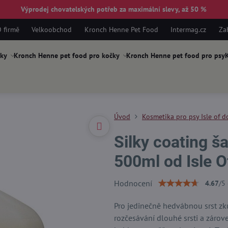
Výprodej chovatelských potřeb za maximální slevy, až 50 %
 firmě
Velkoobchod
Kronch Henne Pet Food
Intermag.cz
Za
ky
Kronch Henne pet food pro kočky
Kronch Henne pet food pro psy
K
Úvod
Kosmetika pro psy Isle of d
Silky coating š
500ml od Isle 
Hodnocení
4.67
/
5
Pro jedinečně hedvábnou srst zk
rozčesávání dlouhé srsti a zárov