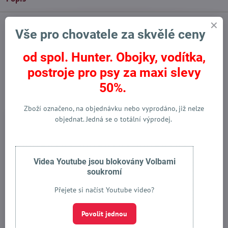
Vše pro chovatele za skvělé ceny
Facebook
Twitter
Bluesky
Pinterest
Reddit
LinkedIn
WhatsApp
E-
mail
od spol. Hunter. Obojky, vodítka,
Předchozí produkt
Následující produkt
postroje pro psy za maxi slevy
50%.
Alternativní produkty
Zboží označeno, na objednávku nebo vyprodáno, již nelze
objednat. Jedná se o totální výprodej.
Videa Youtube jsou blokovány Volbami
soukromí
Přejete si načíst Youtube video?
Pečující aerosol pro psy pro
Povolit jednou
srst a suchou pokožku No.