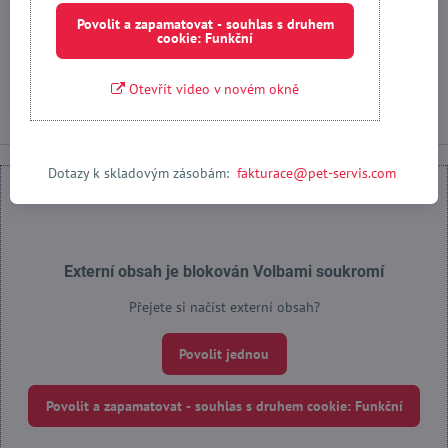
62 Isle Of Dogs
Povolit a zapamatovat - souhlas s druhem
Skladem
cookie: Funkční
od 743 Kč
Zobrazit
Otevřít video v novém okně
Dotazy k skladovým zásobám:
fakturace@pet-servis.com
Externí obsah je blokován Volbami soukromí
Přejete si načíst externí obsah?
Povolit jednou
Povolit a zapamatovat - souhlas s druhem cookie: Funkční