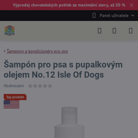
✕
Výprodej chovatelských potřeb za maximální slevy, až 50 %
Panel uživatele
Šampony a kondicionéry pro psy
Šampón pro psa s pupalkovým
olejem No.12 Isle Of Dogs
Hodnocení
Top produkt