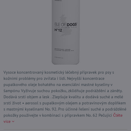
Vysoce koncentrovaný kosmetický léčebný přípravek pro psy s
kožními problémy pro zvířata i lidi. Nejvyšší koncentrace
pupalkového oleje bohatého na esenciální mastné kyseliny v
šampónu Vyživuje suchou pokožku, zklidňuje podráždění a záněty.
Dodává srsti objem a lesk . Zlepšuje kvalitu a dodává suché a mdlé
srsti život • aerosol s pupalkovým olejem a potravinovým doplňkem
s mastnými kyselinami No. 92. Pro účinné řešení suché a podrážděné
pokožky používejte v kombinaci s přípravkem No. 62 Pečující
Čtěte
více