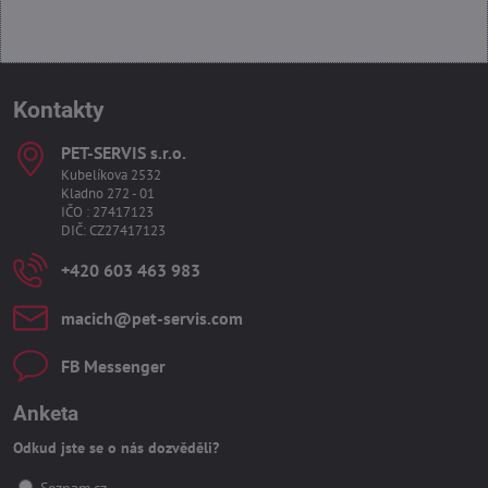
Kontakty
PET-SERVIS s​.r​.o​.
Kubelíkova 2532
Kladno 272 - 01
IČO : 27417123
DIČ: CZ27417123
+420 603 463 983
macich​@pet-servis​.com
FB Messenger
Anketa
Odkud jste se o nás dozvěděli?
Seznam.cz