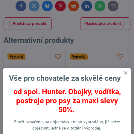
Facebook
Twitter
Bluesky
Pinterest
Reddit
LinkedIn
WhatsApp
E-
mail
Předchozí produkt
Následující produkt
Alternativní produkty
Výprodej
Výprodej
Vše pro chovatele za skvělé ceny
od spol. Hunter. Obojky, vodítka,
postroje pro psy za maxi slevy
50%.
Obojek pro psa Hunter
Obojek pro psa Hunter Vario
Freestyle červený
Basic Alu-strong červený
Zboží označeno, na objednávku nebo vyprodáno, již nelze
Skladem
Skladem
objednat. Jedná se o totální výprodej.
od 364 Kč
od 399 Kč