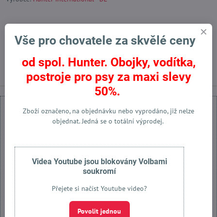
Facebook
Twitter
Bluesky
Pinterest
Reddit
LinkedIn
WhatsApp
E-
Vše pro chovatele za skvělé ceny
mail
od spol. Hunter. Obojky, vodítka,
Předchozí produkt
Následující produkt
postroje pro psy za maxi slevy
50%.
Zboží označeno, na objednávku nebo vyprodáno, již nelze
objednat. Jedná se o totální výprodej.
Externí obsah je blokován Volbami soukromí
Videa Youtube jsou blokovány Volbami
Přejete si načíst externí obsah?
soukromí
Povolit jednou
Přejete si načíst Youtube video?
Povolit jednou
Povolit a zapamatovat - souhlas s druhem cookie: Funkční