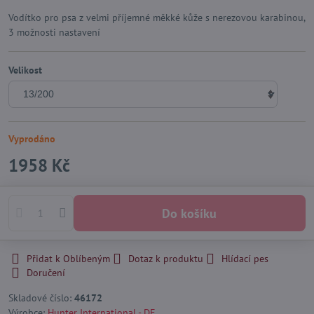
Vodítko pro psa z velmi příjemné měkké kůže s nerezovou karabinou,
3 možnosti nastavení
Velikost
Vyprodáno
1958 Kč
Do košíku
Přidat k Oblíbeným
Dotaz k produktu
Hlídací pes
Doručení
Skladové číslo:
46172
Výrobce:
Hunter International - DE