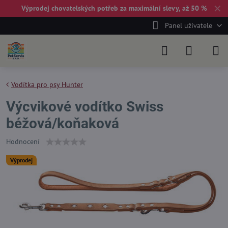
✕
Výprodej chovatelských potřeb za maximální slevy, až 50 %
Panel uživatele
Vodítka pro psy Hunter
Výcvikové vodítko Swiss
béžová/koňaková
Hodnocení
Výprodej