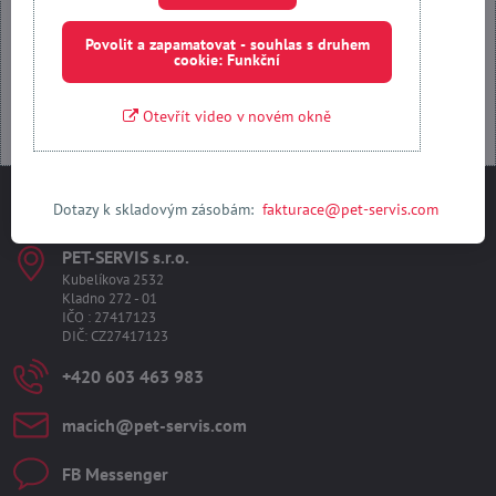
Povolit a zapamatovat - souhlas s druhem
Otevřít obsah v novém okně
cookie: Funkční
Otevřít video v novém okně
Dotazy k skladovým zásobám:
fakturace@pet-servis.com
Kontakty
PET-SERVIS s​.r​.o​.
Kubelíkova 2532
Kladno 272 - 01
IČO : 27417123
DIČ: CZ27417123
+420 603 463 983
macich​@pet-servis​.com
FB Messenger