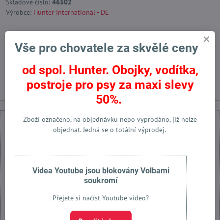
Skladové číslo:
46502
Výrobce:
Hunter International - DE
Vše pro chovatele za skvělé ceny
Facebook
Twitter
Bluesky
Pinterest
Reddit
LinkedIn
WhatsApp
E-
mail
od spol. Hunter. Obojky, vodítka,
Předchozí produkt
Následující produkt
postroje pro psy za maxi slevy
50%.
Zboží označeno, na objednávku nebo vyprodáno, již nelze
objednat. Jedná se o totální výprodej.
Externí obsah je blokován Volbami soukromí
Videa Youtube jsou blokovány Volbami
soukromí
Přejete si načíst externí obsah?
Přejete si načíst Youtube video?
Povolit jednou