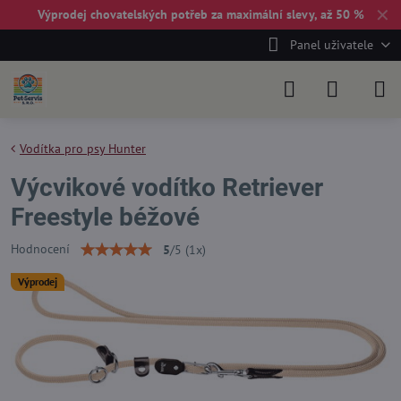
✕
Výprodej chovatelských potřeb za maximální slevy, až 50 %
Panel uživatele
Vodítka pro psy Hunter
Výcvikové vodítko Retriever
Freestyle béžové
Hodnocení
5
/
5
(
1
x)
Výprodej