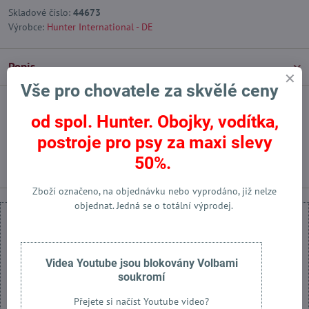
Skladové číslo:
44673
Výrobce:
Hunter International - DE
Popis
Vše pro chovatele za skvělé ceny
Facebook
Twitter
Bluesky
Pinterest
Reddit
LinkedIn
WhatsApp
E-
od spol. Hunter. Obojky, vodítka,
mail
postroje pro psy za maxi slevy
Předchozí produkt
Následující produkt
50%.
Zboží označeno, na objednávku nebo vyprodáno, již nelze
objednat. Jedná se o totální výprodej.
Videa Youtube jsou blokovány Volbami
Externí obsah je blokován Volbami soukromí
soukromí
Přejete si načíst externí obsah?
Přejete si načíst Youtube video?