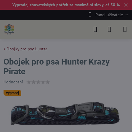
✕
Výprodej chovatelských potřeb za maximální slevy, až 50 %
Panel uživatele
Obojky pro psy Hunter
Obojek pro psa Hunter Krazy
Pirate
Hodnocení
Výprodej