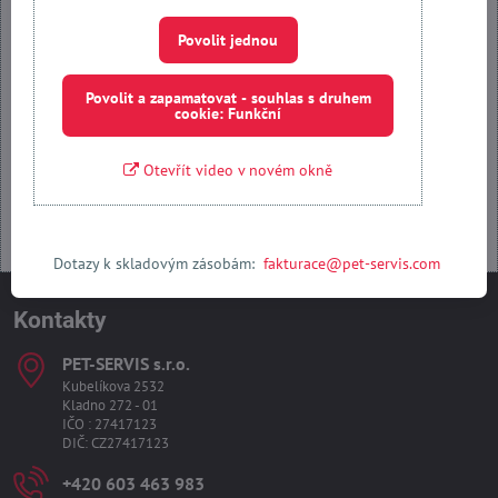
Povolit jednou
Povolit jednou
Povolit a zapamatovat - souhlas s druhem cookie: Funkční
Povolit a zapamatovat - souhlas s druhem
cookie: Funkční
Otevřít obsah v novém okně
Otevřít video v novém okně
Dotazy k skladovým zásobám:
fakturace@pet-servis.com
Kontakty
PET-SERVIS s​.r​.o​.
Kubelíkova 2532
Kladno 272 - 01
IČO : 27417123
DIČ: CZ27417123
+420 603 463 983