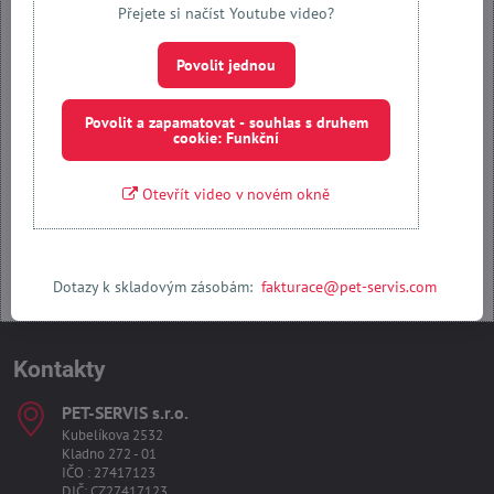
Přejete si načíst Youtube video?
Přejete si načíst externí obsah?
Povolit jednou
Povolit jednou
Povolit a zapamatovat - souhlas s druhem
cookie: Funkční
Povolit a zapamatovat - souhlas s druhem cookie: Funkční
Otevřít video v novém okně
Otevřít obsah v novém okně
Dotazy k skladovým zásobám:
fakturace@pet-servis.com
Kontakty
PET-SERVIS s​.r​.o​.
Kubelíkova 2532
Kladno 272 - 01
IČO : 27417123
DIČ: CZ27417123