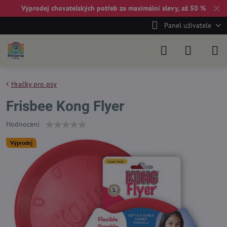
✕
Výprodej chovatelských potřeb za maximální slevy, až 50 %
Panel uživatele
Hračky pro psy
Frisbee Kong Flyer
Hodnocení
Výprodej