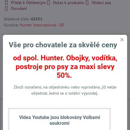
Přidat k Oblíbeným
Dotaz k produktu
Hlídací pes
Doručení
Skladové číslo:
42551
Výrobce:
Hunter International - DE
Popis
Vše pro chovatele za skvělé ceny
od spol. Hunter. Obojky, vodítka,
Facebook
Twitter
Bluesky
Pinterest
Reddit
LinkedIn
WhatsApp
E-
postroje pro psy za maxi slevy
mail
50%.
Předchozí produkt
Následující produkt
Zboží označeno, na objednávku nebo vyprodáno, již nelze
objednat. Jedná se o totální výprodej.
Videa Youtube jsou blokovány Volbami
soukromí
Externí obsah je blokován Volbami soukromí