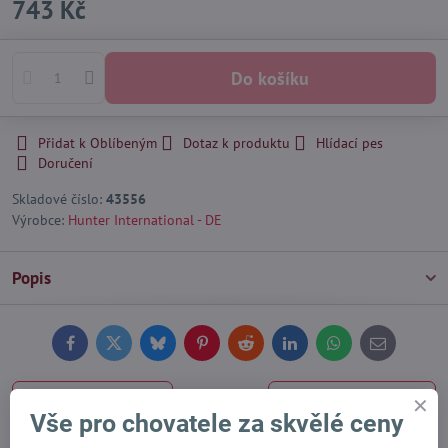
743 Kč
Do košíku
Přidat k Oblíbeným
Dotaz k produktu
Hlídací pes
Doručení
Skladové číslo:
43556
Výrobce:
Hunter International - DE
Popis
Facebook
Twitter
Bluesky
Pinterest
Reddit
LinkedIn
WhatsApp
E-
mail
Předchozí produkt
Následující produkt
Vše pro chovatele za skvělé ceny