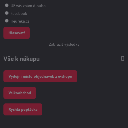
Už vás znám dlouho
Facebook
Heuréka.cz
Hlasovat!
Zobrazit výsledky
Vše k nákupu
Výdejní místo objednávek z e-shopu
Velkoobchod
Rychlá poptávka