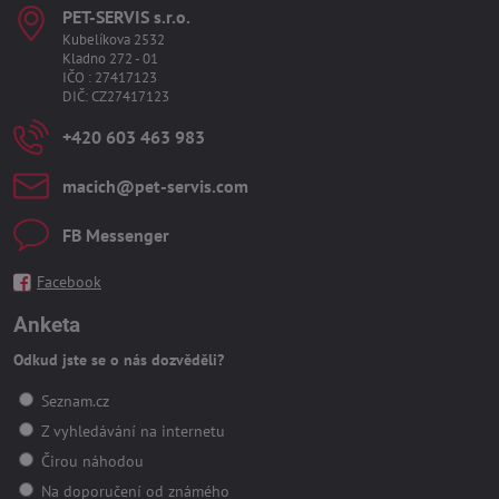
PET-SERVIS s​.r​.o​.
Kubelíkova 2532
Kladno 272 - 01
IČO : 27417123
DIČ: CZ27417123
+420 603 463 983
macich​@pet-servis​.com
FB Messenger
Facebook
Anketa
Odkud jste se o nás dozvěděli?
Seznam.cz
Z vyhledávání na internetu
Čirou náhodou
Na doporučení od známého