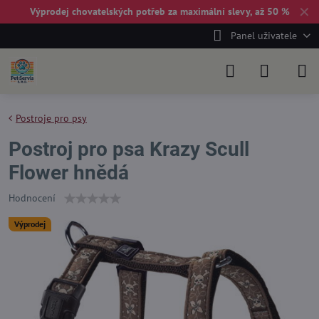
✕
Výprodej chovatelských potřeb za maximální slevy, až 50 %
Panel uživatele
Postroje pro psy
Postroj pro psa Krazy Scull
Flower hnědá
Hodnocení
Výprodej