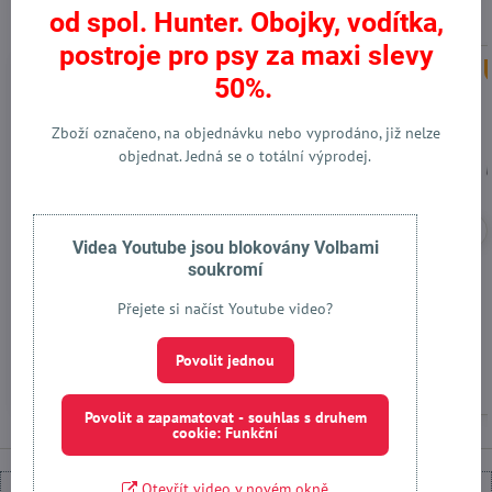
Alternativní produkty
od spol. Hunter. Obojky, vodítka,
postroje pro psy za maxi slevy
Výprodej
Výprodej
50%.
Zboží označeno, na objednávku nebo vyprodáno, již nelze
objednat. Jedná se o totální výprodej.
Videa Youtube jsou blokovány Volbami
soukromí
Výcvikové vodítko Krazy
Vodítko Krazy Scull Flower
Scull Flower hnědé
hnědá
Přejete si načíst Youtube video?
Skladem
Skladem
od 569 Kč
378 Kč
Povolit jednou
Zobrazit
Zobrazit
Povolit a zapamatovat - souhlas s druhem
cookie: Funkční
Otevřít video v novém okně