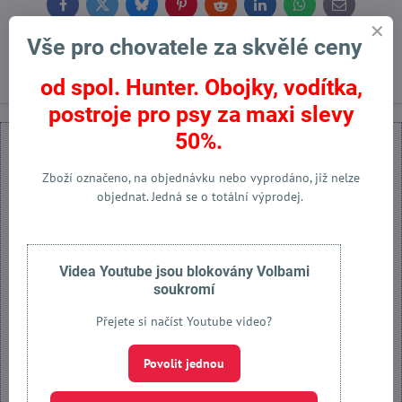
Facebook
Twitter
Bluesky
Pinterest
Reddit
LinkedIn
WhatsApp
E-
mail
Vše pro chovatele za skvělé ceny
Předchozí produkt
Následující produkt
od spol. Hunter. Obojky, vodítka,
postroje pro psy za maxi slevy
50%.
Zboží označeno, na objednávku nebo vyprodáno, již nelze
objednat. Jedná se o totální výprodej.
Externí obsah je blokován Volbami soukromí
Přejete si načíst externí obsah?
Videa Youtube jsou blokovány Volbami
soukromí
Povolit jednou
Přejete si načíst Youtube video?
Povolit a zapamatovat - souhlas s druhem cookie: Funkční
Povolit jednou
Otevřít obsah v novém okně