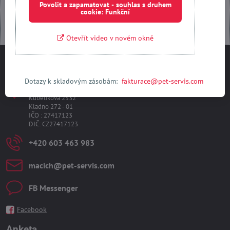
Povolit a zapamatovat - souhlas s druhem
cookie: Funkční
Otevřít video v novém okně
Kontakty
Dotazy k skladovým zásobám:
fakturace@pet-servis.com
PET-SERVIS s​.r​.o​.
Kubelíkova 2532
Kladno 272 - 01
IČO : 27417123
DIČ: CZ27417123
+420 603 463 983
macich​@pet-servis​.com
FB Messenger
Facebook
Anketa