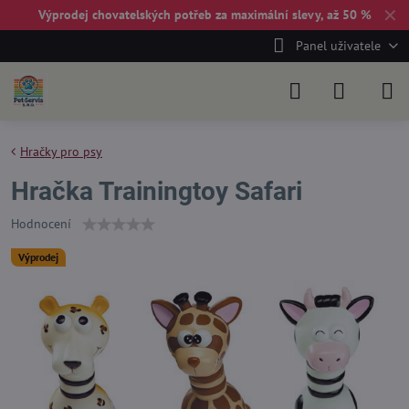
✕
Výprodej chovatelských potřeb za maximální slevy, až 50 %
Panel uživatele
Hračky pro psy
Hračka Trainingtoy Safari
Hodnocení
Výprodej