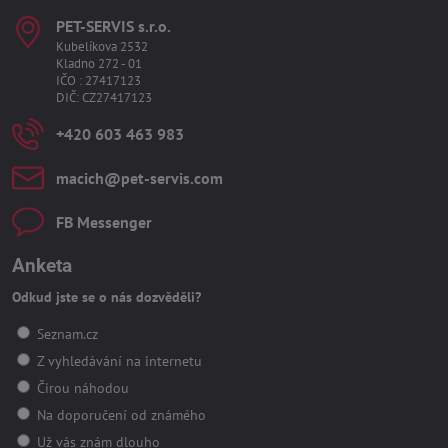
PET-SERVIS s​.r​.o​.
Kubelíkova 2532
Kladno 272 - 01
IČO : 27417123
DIČ: CZ27417123
+420 603 463 983
macich​@pet-servis​.com
FB Messenger
Anketa
Odkud jste se o nás dozvěděli?
Seznam.cz
Z vyhledávání na internetu
Čirou náhodou
Na doporučení od známého
Už vás znám dlouho