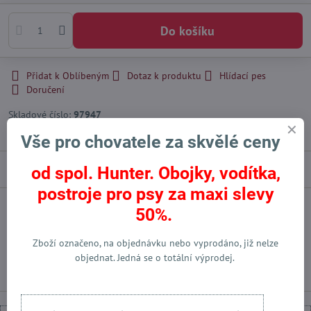
Do košíku
Přidat k Oblíbeným
Dotaz k produktu
Hlídací pes
Doručení
Skladové číslo:
97947
Výrobce:
Hunter International - DE
Vše pro chovatele za skvělé ceny
Popis
od spol. Hunter. Obojky, vodítka,
postroje pro psy za maxi slevy
50%.
Facebook
Twitter
Bluesky
Pinterest
Reddit
LinkedIn
WhatsApp
E-
mail
Zboží označeno, na objednávku nebo vyprodáno, již nelze
Předchozí produkt
Následující produkt
objednat. Jedná se o totální výprodej.