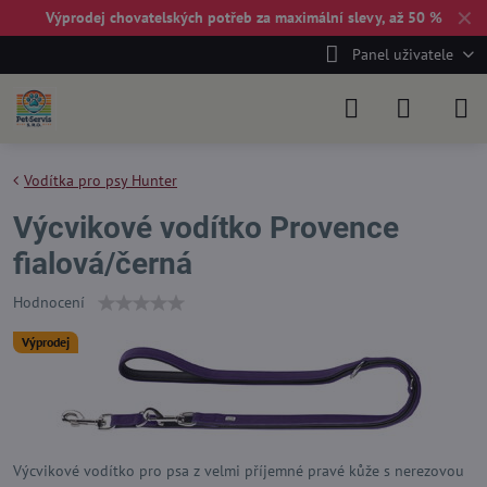
✕
Výprodej chovatelských potřeb za maximální slevy, až 50 %
Panel uživatele
Vodítka pro psy Hunter
Výcvikové vodítko Provence
fialová/černá
Hodnocení
Výprodej
Výcvikové vodítko pro psa z velmi příjemné pravé kůže s nerezovou