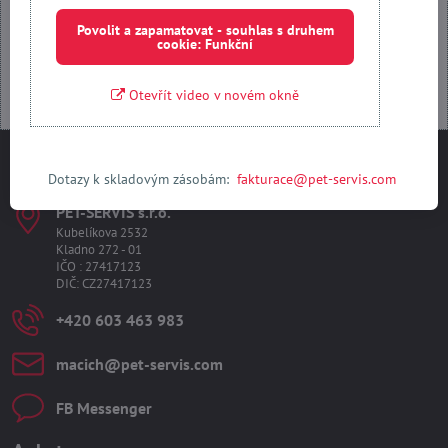
Otevřít obsah v novém okně
Povolit a zapamatovat - souhlas s druhem
cookie: Funkční
Otevřít video v novém okně
Kontakty
Dotazy k skladovým zásobám:
fakturace@pet-servis.com
PET-SERVIS s​.r​.o​.
Kubelíkova 2532
Kladno 272 - 01
IČO : 27417123
DIČ: CZ27417123
+420 603 463 983
macich​@pet-servis​.com
FB Messenger