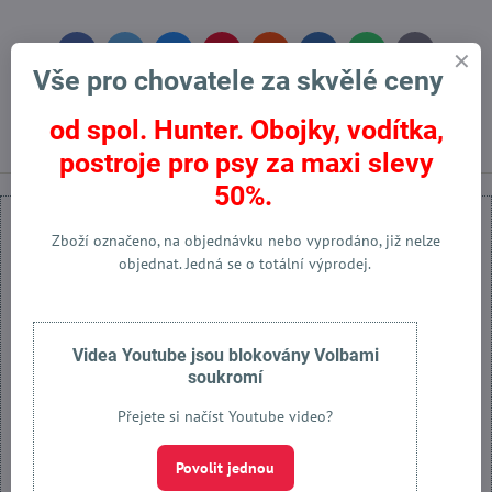
Facebook
Twitter
Bluesky
Pinterest
Reddit
LinkedIn
WhatsApp
E-
mail
Vše pro chovatele za skvělé ceny
Předchozí produkt
Následující produkt
od spol. Hunter. Obojky, vodítka,
postroje pro psy za maxi slevy
50%.
Zboží označeno, na objednávku nebo vyprodáno, již nelze
objednat. Jedná se o totální výprodej.
Externí obsah je blokován Volbami soukromí
Přejete si načíst externí obsah?
Videa Youtube jsou blokovány Volbami
soukromí
Povolit jednou
Přejete si načíst Youtube video?
Povolit a zapamatovat - souhlas s druhem cookie: Funkční
Povolit jednou