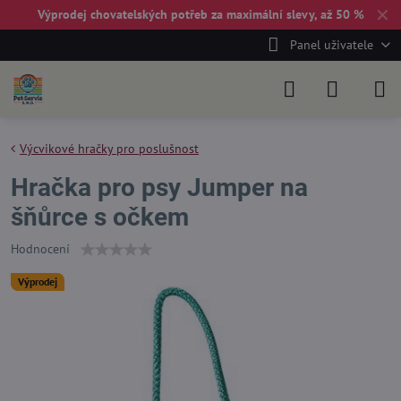
✕
Výprodej chovatelských potřeb za maximální slevy, až 50 %
Panel uživatele
Výcvikové hračky pro poslušnost
Hračka pro psy Jumper na
šňůrce s očkem
Hodnocení
Výprodej