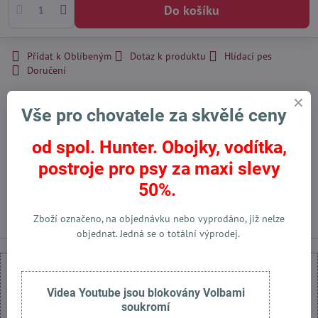
Do košíku
Přidat k Oblíbeným
Dotaz k produktu
Hlídací pes
Doručení
Skladové číslo:
755
Výrobce:
Klin Kassel
Vše pro chovatele za skvělé ceny
od spol. Hunter. Obojky, vodítka,
Facebook
Twitter
Bluesky
Pinterest
Reddit
LinkedIn
WhatsApp
E-
postroje pro psy za maxi slevy
mail
50%.
Předchozí produkt
Následující produkt
Zboží označeno, na objednávku nebo vyprodáno, již nelze
objednat. Jedná se o totální výprodej.
Videa Youtube jsou blokovány Volbami
soukromí