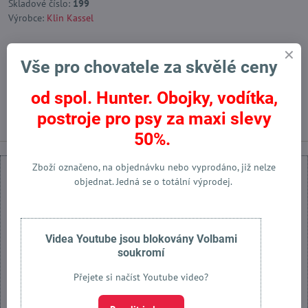
Skladové číslo:
199
Výrobce:
Klin Kassel
Vše pro chovatele za skvělé ceny
Facebook
Twitter
Bluesky
Pinterest
Reddit
LinkedIn
WhatsApp
E-
mail
od spol. Hunter. Obojky, vodítka,
Předchozí produkt
Následující produkt
postroje pro psy za maxi slevy
50%.
Zboží označeno, na objednávku nebo vyprodáno, již nelze
objednat. Jedná se o totální výprodej.
Externí obsah je blokován Volbami soukromí
Videa Youtube jsou blokovány Volbami
soukromí
Přejete si načíst externí obsah?
Přejete si načíst Youtube video?
Povolit jednou