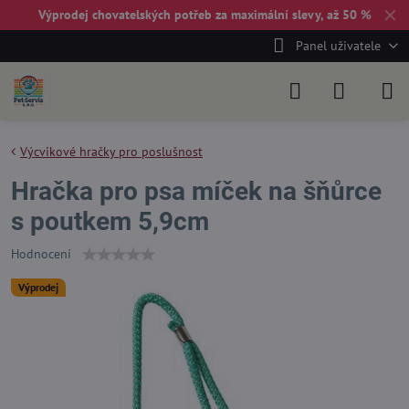
✕
Výprodej chovatelských potřeb za maximální slevy, až 50 %
Panel uživatele
Výcvikové hračky pro poslušnost
Hračka pro psa míček na šňůrce
s poutkem 5,9cm
Hodnocení
Výprodej