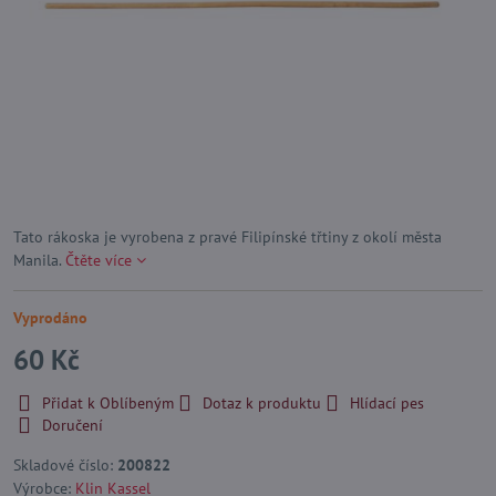
Tato rákoska je vyrobena z pravé Filipínské třtiny z okolí města
Manila.
Čtěte více
Vyprodáno
60 Kč
Přidat k Oblíbeným
Dotaz k produktu
Hlídací pes
Doručení
Skladové číslo:
200822
Výrobce:
Klin Kassel