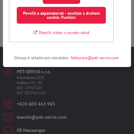
Povolit a zapamatovat - souhlas s druhem
Otevřít obsah v novém okně
cookie: Funkční
Otevřít video v novém okně
Dotazy k skladovým zásobám:
fakturace@pet-servis.com
Kontakty
PET-SERVIS s​.r​.o​.
Kubelíkova 2532
Kladno 272 - 01
IČO : 27417123
DIČ: CZ27417123
+420 603 463 983
macich​@pet-servis​.com
FB Messenger