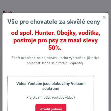
Popis
Vše pro chovatele za skvělé ceny
Facebook
Twitter
Bluesky
Pinterest
Reddit
LinkedIn
WhatsApp
E-
od spol. Hunter. Obojky, vodítka,
mail
postroje pro psy za maxi slevy
50%.
Zboží označeno, na objednávku nebo vyprodáno, již nelze
objednat. Jedná se o totální výprodej.
Externí obsah je blokován Volbami soukromí
Videa Youtube jsou blokovány Volbami
Přejete si načíst externí obsah?
soukromí
Přejete si načíst Youtube video?
Povolit jednou
Povolit jednou
Povolit a zapamatovat - souhlas s druhem cookie: Funkční