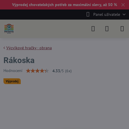
✕
Výprodej chovatelských potřeb za maximální slevy, až 50 %
Panel uživatele
Výcvikové hračky - obrana
Rákoska
Hodnocení
4.33
/
5
(
6
x)
Výprodej