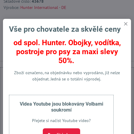
Skladové číslo:
43678
Výrobce:
Hunter International - DE
Vše pro chovatele za skvělé ceny
Facebook
Twitter
Bluesky
Pinterest
Reddit
LinkedIn
WhatsApp
E-
mail
od spol. Hunter. Obojky, vodítka,
Předchozí produkt
Následující produkt
postroje pro psy za maxi slevy
50%.
Zboží označeno, na objednávku nebo vyprodáno, již nelze
objednat. Jedná se o totální výprodej.
Externí obsah je blokován Volbami soukromí
Videa Youtube jsou blokovány Volbami
soukromí
Přejete si načíst externí obsah?
Přejete si načíst Youtube video?
Povolit jednou