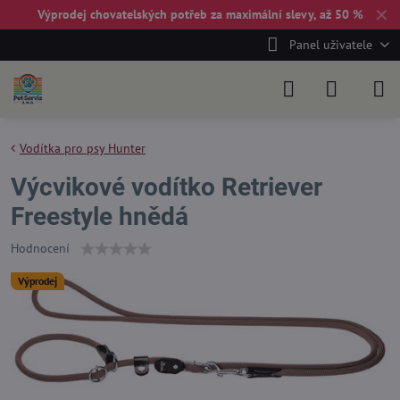
✕
Výprodej chovatelských potřeb za maximální slevy, až 50 %
Panel uživatele
Vodítka pro psy Hunter
Výcvikové vodítko Retriever
Freestyle hnědá
Hodnocení
Výprodej