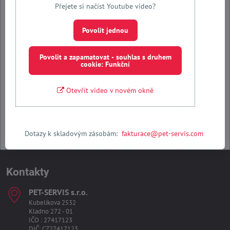
Přejete si načíst Youtube video?
Přejete si načíst externí obsah?
Povolit jednou
Povolit jednou
Povolit a zapamatovat - souhlas s druhem
cookie: Funkční
Povolit a zapamatovat - souhlas s druhem cookie: Funkční
Otevřít video v novém okně
Otevřít obsah v novém okně
Dotazy k skladovým zásobám:
fakturace@pet-servis.com
Kontakty
PET-SERVIS s​.r​.o​.
Kubelíkova 2532
Kladno 272 - 01
IČO : 27417123
DIČ: CZ27417123