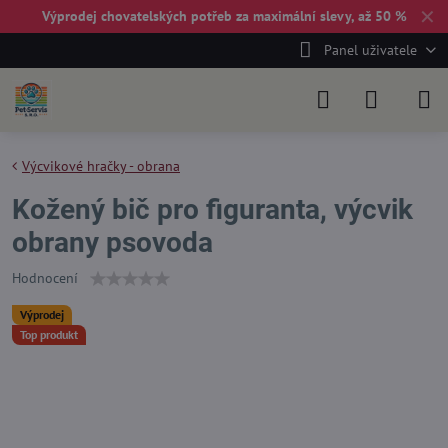
✕
Výprodej chovatelských potřeb za maximální slevy, až 50 %
Panel uživatele
Výcvikové hračky - obrana
Kožený bič pro figuranta, výcvik
obrany psovoda
Hodnocení
Výprodej
Top produkt