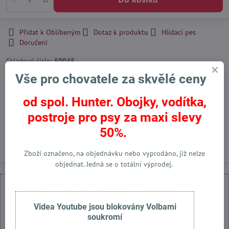
Přidat k Oblíbeným
Dotaz k produktu
Hlídací pes
Doručení
Skladové číslo:
50045
Výrobce:
Klin Kassel
Vše pro chovatele za skvělé ceny
od spol. Hunter. Obojky, vodítka,
Facebook
Twitter
Bluesky
Pinterest
Reddit
LinkedIn
WhatsApp
E-
postroje pro psy za maxi slevy
mail
50%.
Předchozí produkt
Následující produkt
Zboží označeno, na objednávku nebo vyprodáno, již nelze
objednat. Jedná se o totální výprodej.
Videa Youtube jsou blokovány Volbami
soukromí
Externí obsah je blokován Volbami soukromí