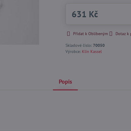
631 Kč
Přidat k Oblíbeným
Dotaz k
Skladové číslo:
70050
Výrobce:
Klin Kassel
Popis