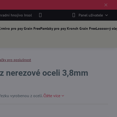
✕
hradní hnojivo Insol
Panel uživatele
rmivo pro psy Grain Free
Pamlsky pro psy Kronch Grain Free
Lososový ole
ačky pro poslušnost
 z nerezové oceli 3,8mm
ezku vyrobenou z oceli.
Čtěte více