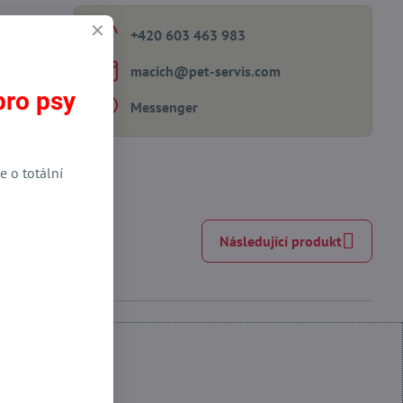
+420 603 463 983
macich​@pet-servis​.com
pro psy
Messenger
e o totální
Následující produkt