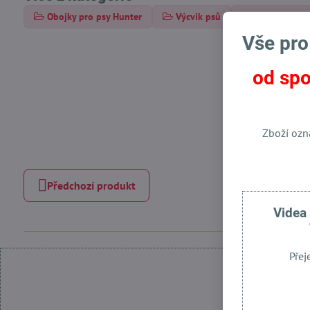
Obojky pro psy Hunter
Výcvik psů
Výcvikové hr
Vše pro
od spo
Zboží ozn
Předchozí produkt
Videa
Přej