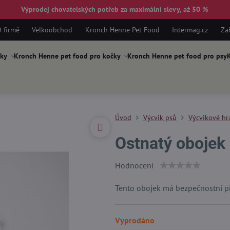
Výprodej chovatelských potřeb za maximální slevy, až 50 %
 firmě
Velkoobchod
Kronch Henne Pet Food
Intermag.cz
Za
ky
Kronch Henne pet food pro kočky
Kronch Henne pet food pro psy
K
Úvod
Výcvik psů
Výcvikové hr
Ostnatý obojek
Hodnocení
Tento obojek má bezpečnostní př
Vyprodáno