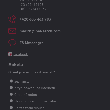
Kladno 272 - 01
IČO : 27417123
DIČ: CZ27417123
+420 603 463 983
macich​@pet-servis​.com
FB Messenger
Facebook
Anketa
Odkud jste se o nás dozvěděli?
Seznam.cz
Z vyhledávání na internetu
Čirou náhodou
Na doporučení od známého
Už vás znám dlouho