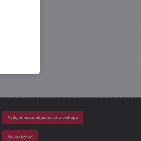
 Funkční
Výdejní místo objednávek z e-shopu
Velkoobchod