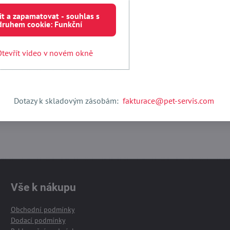
it a zapamatovat - souhlas s
Externí obsah je blokován Volbami soukromí
druhem cookie: Funkční
Přejete si načíst externí obsah?
tevřít video v novém okně
 jednou
Povolit a zapamatovat - souhlas s druhem cookie:
Otevřít obsah v novém okně
Dotazy k skladovým zásobám:
fakturace@pet-servis.com
Vše k nákupu
Obchodní podmínky
Dodací podmínky