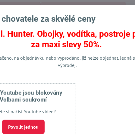
ačky pro poslušnost
Totální výprodej chovatelských potřeb
 chovatele za skvělé ceny
l. Hunter. Obojky, vodítka, postroje 
za maxi slevy 50%.
ačeno, na objednávku nebo vyprodáno, již nelze objednat. Jedná s
Facebook
Twitter
Bluesky
Pinterest
Reddit
LinkedIn
WhatsApp
E-
výprodej.
mail
 Youtube jsou blokovány
Volbami soukromí
ete si načíst Youtube video?
Povolit jednou