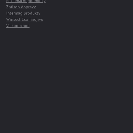
Reklamační podmínky
Způsob dopravy
Intermag produkty
Winsect Eco hnojivo
Velkoobchod