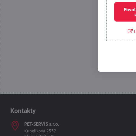
Povol
O
Povolit
Kontakty
PET-SERVIS s​.r​.o​.
Kubelíkova 2532