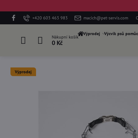
+420 603 463 983
macich@pet-servis.com
O
Výprodej
Výcvik psů pomůc
Nákupní košík
0 Kč
Výprodej