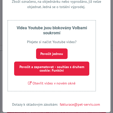
Zboží označeno, na objednávku nebo vyprodáno, již nelze
Náhradní spojovací pás do
objednat. Jedná se o totální výprodej.
auta
Skladem
279 Kč
Videa Youtube jsou blokovány Volbami
Do košíku
soukromí
Přejete si načíst Youtube video?
Povolit jednou
Povolit a zapamatovat - souhlas s druhem
cookie: Funkční
Externí obsah je blokován Volbami soukromí
Otevřít video v novém okně
Přejete si načíst externí obsah?
Povolit jednou
Dotazy k skladovým zásobám:
fakturace@pet-servis.com
Povolit a zapamatovat - souhlas s druhem cookie: Funkční