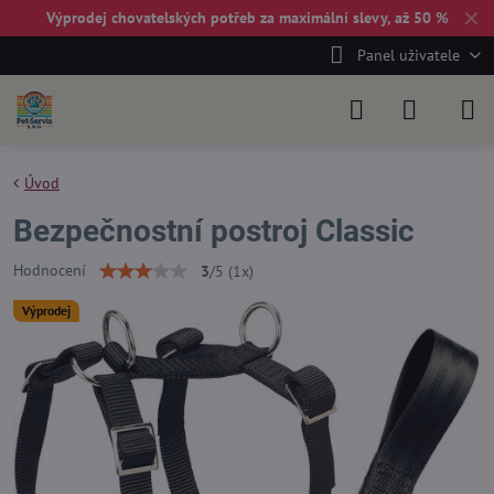
✕
Výprodej chovatelských potřeb za maximální slevy, až 50 %
Panel uživatele
Úvod
Bezpečnostní postroj Classic
Hodnocení
3
/
5
(
1
x)
Výprodej