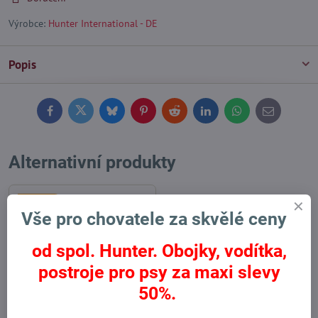
Výrobce:
Hunter International - DE
Popis
Facebook
Twitter
Bluesky
Pinterest
Reddit
LinkedIn
WhatsApp
E-
mail
Alternativní produkty
Výprodej
Vše pro chovatele za skvělé ceny
od spol. Hunter. Obojky, vodítka,
postroje pro psy za maxi slevy
50%.