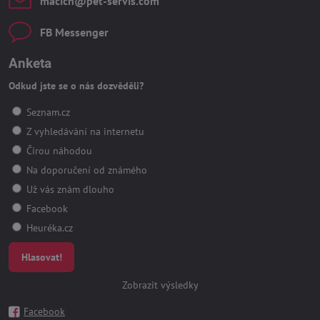
macich​@pet-servis​.com
FB Messenger
Anketa
Odkud jste se o nás dozvěděli?
Seznam.cz
Z vyhledávání na internetu
Čirou náhodou
Na doporučení od známého
Už vás znám dlouho
Facebook
Heuréka.cz
Hlasovat!
Zobrazit výsledky
Facebook