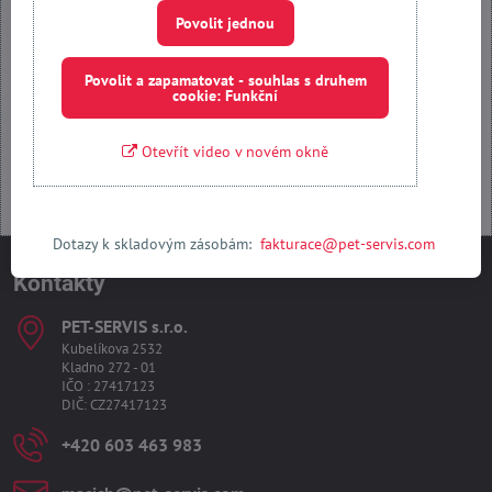
Povolit jednou
Povolit jednou
Povolit a zapamatovat - souhlas s druhem cookie: Funkční
Povolit a zapamatovat - souhlas s druhem
cookie: Funkční
Otevřít obsah v novém okně
Otevřít video v novém okně
Dotazy k skladovým zásobám:
fakturace@pet-servis.com
Kontakty
PET-SERVIS s​.r​.o​.
Kubelíkova 2532
Kladno 272 - 01
IČO : 27417123
DIČ: CZ27417123
+420 603 463 983