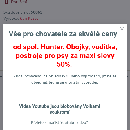
Doručení
Skladové číslo:
50061
Výrobce:
Klin Kassel
Vše pro chovatele za skvělé ceny
Facebook
Twitter
Bluesky
Pinterest
Reddit
LinkedIn
WhatsApp
E-
mail
od spol. Hunter. Obojky, vodítka,
postroje pro psy za maxi slevy
Předchozí produkt
Následující produkt
50%.
Zboží označeno, na objednávku nebo vyprodáno, již nelze
objednat. Jedná se o totální výprodej.
Videa Youtube jsou blokovány Volbami
Externí obsah je blokován Volbami soukromí
soukromí
Přejete si načíst externí obsah?
Přejete si načíst Youtube video?