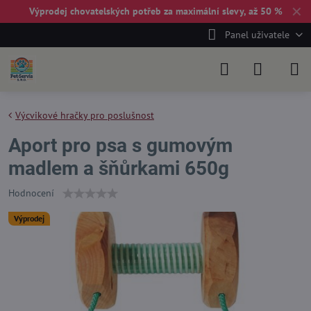
✕
Výprodej chovatelských potřeb za maximální slevy, až 50 %
Panel uživatele
Výcvikové hračky pro poslušnost
Aport pro psa s gumovým
madlem a šňůrkami 650g
Hodnocení
Výprodej