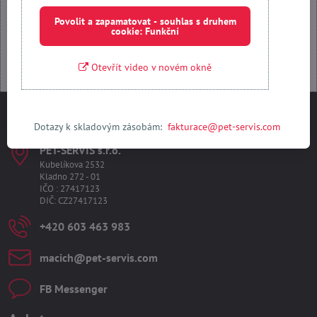
Otevřít obsah v novém okně
Povolit a zapamatovat - souhlas s druhem
cookie: Funkční
Otevřít video v novém okně
Kontakty
Dotazy k skladovým zásobám:
fakturace@pet-servis.com
PET-SERVIS s​.r​.o​.
Kubelíkova 2532
Kladno 272 - 01
IČO : 27417123
DIČ: CZ27417123
+420 603 463 983
macich​@pet-servis​.com
FB Messenger