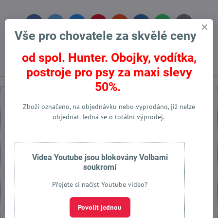
Facebook
Twitter
Bluesky
Pinterest
Reddit
LinkedIn
WhatsApp
E-
mail
Vše pro chovatele za skvělé ceny
Předchozí produkt
Následující produkt
od spol. Hunter. Obojky, vodítka,
postroje pro psy za maxi slevy
50%.
Zboží označeno, na objednávku nebo vyprodáno, již nelze
objednat. Jedná se o totální výprodej.
Externí obsah je blokován Volbami soukromí
Přejete si načíst externí obsah?
Videa Youtube jsou blokovány Volbami
soukromí
Povolit jednou
Přejete si načíst Youtube video?
Povolit a zapamatovat - souhlas s druhem cookie: Funkční
Povolit jednou