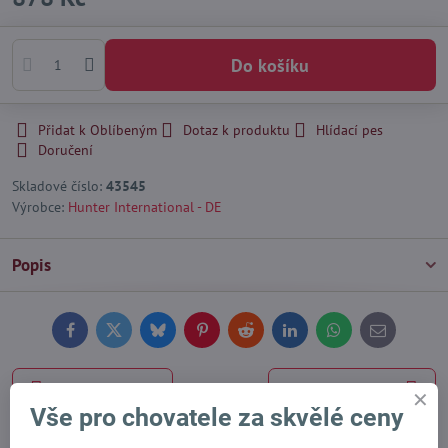
Do košíku
Přidat k Oblíbeným
Dotaz k produktu
Hlídací pes
Doručení
Skladové číslo:
43545
Výrobce:
Hunter International - DE
Popis
Facebook
Twitter
Bluesky
Pinterest
Reddit
LinkedIn
WhatsApp
E-
mail
Předchozí produkt
Následující produkt
Vše pro chovatele za skvělé ceny
Alternativní produkty