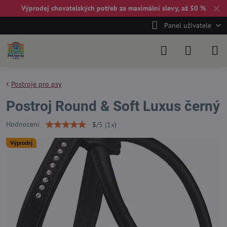
✕
Výprodej chovatelských potřeb za maximální slevy, až 50 %
Panel uživatele
Postroje pro psy
Postroj Round & Soft Luxus černý
Hodnocení
5
/
5
(
1
x)
Výprodej