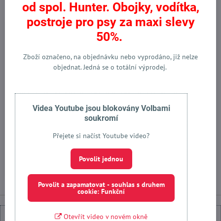
od spol. Hunter. Obojky, vodítka,
postroje pro psy za maxi slevy
Výprodej
Výprodej
50%.
Zboží označeno, na objednávku nebo vyprodáno, již nelze
objednat. Jedná se o totální výprodej.
Videa Youtube jsou blokovány Volbami
soukromí
Výcvikové vodítko Round &
Vodítko Round & Soft Elk
Soft Elk černé
černé
Přejete si načíst Youtube video?
Skladem
Skladem
od 1488 Kč
od 1148 Kč
Povolit jednou
Zobrazit
Zobrazit
Povolit a zapamatovat - souhlas s druhem
cookie: Funkční
Otevřít video v novém okně