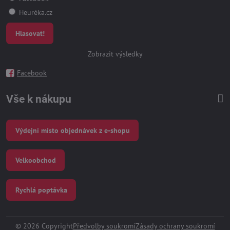
Heuréka.cz
Hlasovat!
Zobrazit výsledky
Facebook
Vše k nákupu
Výdejní místo objednávek z e-shopu
Velkoobchod
Rychlá poptávka
©
2026
Copyright
Předvolby soukromí
Zásady ochrany soukromí