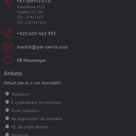
PET-SERVIS s​.r​.o​.
Kubelíkova 2532
Kladno 272 - 01
IČO : 27417123
DIČ: CZ27417123
+420 603 463 983
macich​@pet-servis​.com
FB Messenger
Anketa
Odkud jste se o nás dozvěděli?
Seznam.cz
Z vyhledávání na internetu
Čirou náhodou
Na doporučení od známého
Už vás znám dlouho
Facebook