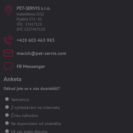
PET-SERVIS s​.r​.o​.
Kubelíkova 2532
Kladno 272 - 01
IČO : 27417123
DIČ: CZ27417123
+420 603 463 983
macich​@pet-servis​.com
FB Messenger
Anketa
Odkud jste se o nás dozvěděli?
Seznam.cz
Z vyhledávání na internetu
Čirou náhodou
Na doporučení od známého
Už vás znám dlouho