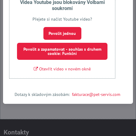
Videa Youtube jsou blokovány Volbami
soukromí
Přejete si načíst Youtube video?
Externí obsah je blokován Volbami soukromí
Povolit jednou
Přejete si načíst externí obsah?
Povolit a zapamatovat - souhlas s druhem
cookie: Funkční
Povolit jednou
Otevřít video v novém okně
Povolit a zapamatovat - souhlas s druhem cookie: Funkční
Otevřít obsah v novém okně
Dotazy k skladovým zásobám:
fakturace@pet-servis.com
Kontakty