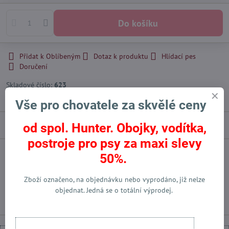
Do košíku
Přidat k Oblíbeným
Dotaz k produktu
Hlídací pes
Doručení
Skladové číslo:
623
Výrobce:
Klin Kassel
Vše pro chovatele za skvělé ceny
Popis
od spol. Hunter. Obojky, vodítka,
postroje pro psy za maxi slevy
50%.
Facebook
Twitter
Bluesky
Pinterest
Reddit
LinkedIn
WhatsApp
E-
mail
Zboží označeno, na objednávku nebo vyprodáno, již nelze
Předchozí produkt
Následující produkt
objednat. Jedná se o totální výprodej.