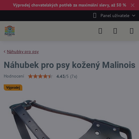
✕
Výprodej chovatelských potřeb za maximální slevy, až 50 %
Panel uživatele
Náhubky pro psy
Náhubek pro psy kožený Malinois
Hodnocení
4.43
/
5
(
7
x)
Výprodej