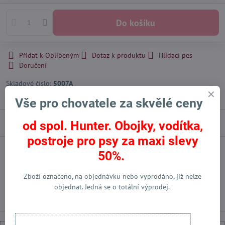
Do košíku
Přidat k Oblíbeným
Dotaz k produktu
Hlídací pes
Doručení
Skladové číslo:
5007A
Výrobce:
Klin Kassel
Vše pro chovatele za skvělé ceny
Popis
od spol. Hunter. Obojky, vodítka,
postroje pro psy za maxi slevy
50%.
Facebook
Twitter
Bluesky
Pinterest
Reddit
LinkedIn
WhatsApp
E-
mail
Zboží označeno, na objednávku nebo vyprodáno, již nelze
Předchozí produkt
Následující produkt
objednat. Jedná se o totální výprodej.