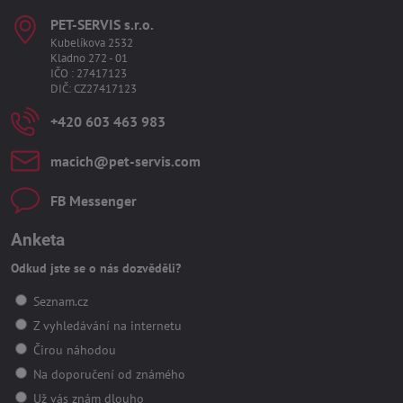
PET-SERVIS s​.r​.o​.
Kubelíkova 2532
Kladno 272 - 01
IČO : 27417123
DIČ: CZ27417123
+420 603 463 983
macich​@pet-servis​.com
FB Messenger
Anketa
Odkud jste se o nás dozvěděli?
Seznam.cz
Z vyhledávání na internetu
Čirou náhodou
Na doporučení od známého
Už vás znám dlouho