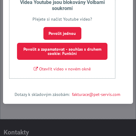
Videa Youtube jsou blokovány Volbami
soukromí
Přejete si načíst Youtube video?
Externí obsah je blokován Volbami soukromí
Povolit jednou
Přejete si načíst externí obsah?
Povolit a zapamatovat - souhlas s druhem
cookie: Funkční
Povolit jednou
Otevřít video v novém okně
Povolit a zapamatovat - souhlas s druhem cookie: Funkční
Otevřít obsah v novém okně
Dotazy k skladovým zásobám:
fakturace@pet-servis.com
Kontakty