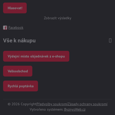
Hlasovat!
Zobrazit výsledky
Facebook
Vše k nákupu
Výdejní místo objednávek z e-shopu
Velkoobchod
Rychlá poptávka
©
2026
Copyright
Předvolby soukromí
Zásady ochrany soukromí
Vytvořeno systémem:
ByznysWeb.cz