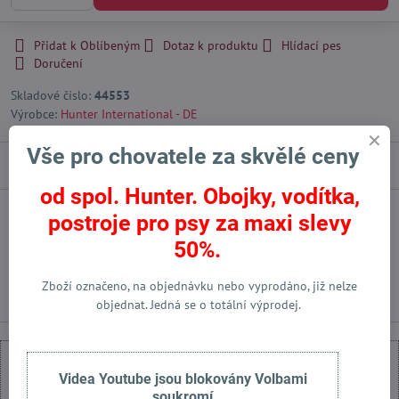
Přidat k Oblíbeným
Dotaz k produktu
Hlídací pes
Doručení
Skladové číslo:
44553
Výrobce:
Hunter International - DE
Vše pro chovatele za skvělé ceny
Popis
od spol. Hunter. Obojky, vodítka,
postroje pro psy za maxi slevy
Facebook
Twitter
Bluesky
Pinterest
Reddit
LinkedIn
WhatsApp
E-
mail
50%.
Předchozí produkt
Následující produkt
Zboží označeno, na objednávku nebo vyprodáno, již nelze
objednat. Jedná se o totální výprodej.
Videa Youtube jsou blokovány Volbami
soukromí