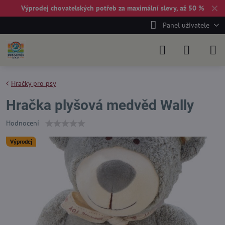
✕
Výprodej chovatelských potřeb za maximální slevy, až 50 %
Panel uživatele
Hračky pro psy
Hračka plyšová medvěd Wally
Hodnocení
Výprodej