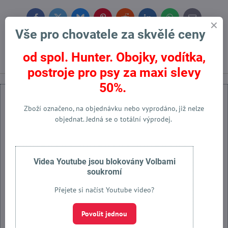
Facebook
Twitter
Bluesky
Pinterest
Reddit
LinkedIn
WhatsApp
E-
mail
Vše pro chovatele za skvělé ceny
Předchozí produkt
Následující produkt
od spol. Hunter. Obojky, vodítka,
postroje pro psy za maxi slevy
50%.
Zboží označeno, na objednávku nebo vyprodáno, již nelze
objednat. Jedná se o totální výprodej.
Externí obsah je blokován Volbami soukromí
Přejete si načíst externí obsah?
Videa Youtube jsou blokovány Volbami
soukromí
Povolit jednou
Přejete si načíst Youtube video?
Povolit a zapamatovat - souhlas s druhem cookie: Funkční
Povolit jednou