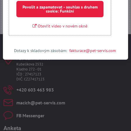
Otevřít obsah v novém okně
Povolit a zapamatovat - souhlas s druhem
cookie: Funkční
Otevřít video v novém okně
Kontakty
Dotazy k skladovým zásobám:
fakturace@pet-servis.com
PET-SERVIS s​.r​.o​.
Kubelíkova 2532
Kladno 272 - 01
IČO : 27417123
DIČ: CZ27417123
+420 603 463 983
macich​@pet-servis​.com
FB Messenger
Anketa