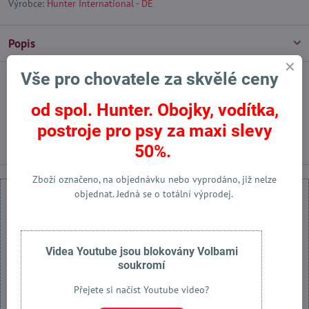
Výrobce:
Hunter International - DE
Popis
Vše pro chovatele za skvělé ceny
Facebook
Twitter
Bluesky
Pinterest
Reddit
LinkedIn
WhatsApp
E-
mail
od spol. Hunter. Obojky, vodítka,
postroje pro psy za maxi slevy
Předchozí produkt
Následující produkt
50%.
Zboží označeno, na objednávku nebo vyprodáno, již nelze
objednat. Jedná se o totální výprodej.
Videa Youtube jsou blokovány Volbami
Externí obsah je blokován Volbami soukromí
soukromí
Přejete si načíst externí obsah?
Přejete si načíst Youtube video?
Povolit jednou