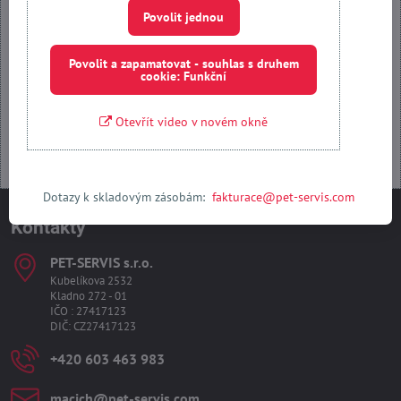
Povolit jednou
Povolit a zapamatovat - souhlas s druhem cookie: Funkční
Povolit a zapamatovat - souhlas s druhem
cookie: Funkční
Otevřít obsah v novém okně
Otevřít video v novém okně
Dotazy k skladovým zásobám:
fakturace@pet-servis.com
Kontakty
PET-SERVIS s​.r​.o​.
Kubelíkova 2532
Kladno 272 - 01
IČO : 27417123
DIČ: CZ27417123
+420 603 463 983
macich​@pet-servis​.com