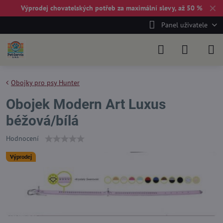
✕
Výprodej chovatelských potřeb za maximální slevy, až 50 %
Panel uživatele
Obojky pro psy Hunter
Obojek Modern Art Luxus
béžová/bílá
Hodnocení
Výprodej